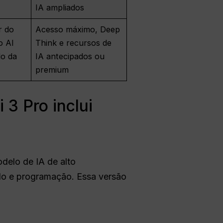
IA ampliados
r do
Acesso máximo, Deep
o AI
Think e recursos de
o da
IA antecipados ou
premium
 3 Pro inclui
delo de IA de alto
do e programação. Essa versão