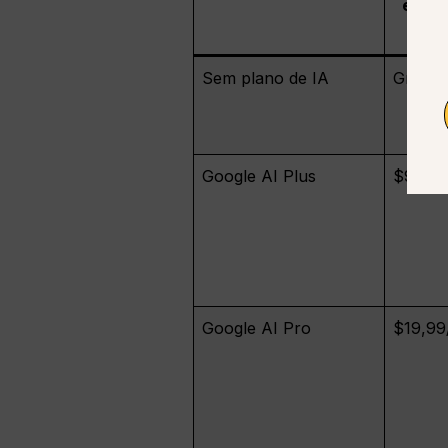
exibi
Sem plano de IA
Gratui
Google AI Plus
$9.99/
Google AI Pro
$19,99