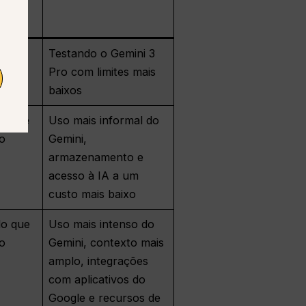
do
Testando o Gemini 3
Pro com limites mais
baixos
do que
Uso mais informal do
ão
Gemini,
armazenamento e
acesso à IA a um
custo mais baixo
do que
Uso mais intenso do
ão
Gemini, contexto mais
amplo, integrações
com aplicativos do
Google e recursos de