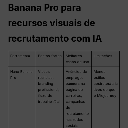
Banana Pro para
recursos visuais de
recrutamento com IA
Ferramenta
Pontos fortes
Melhores
Limitações
casos de uso
Nano Banana
Visuais
Anúncios de
Menos
Pro
realistas,
emprego,
estilos
branding
banners na
abstratos/cria
profissional,
página de
tivos do que
fluxo de
carreiras,
o Midjourney
trabalho fácil
campanhas
de
recrutamento
nas redes
sociais