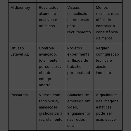
Midjourney
Resultados
Visuais
Menos
altamente
conceituais
realista, mais
criativos e
ou editoriais
difícil de
artísticos
para
controlar a
recrutamento
consistência
da marca
Difusão
Controle
Projetos
Requer
Estável XL
avançado,
experimentai
configuração
totalmente
s, fluxos de
técnica e
personalizáv
trabalho
ajuste
el e de
personalizad
imediato
código
os
aberto
Passarela
Vídeos com
Anúncios de
A qualidade
foco visual,
emprego em
das imagens
animações
vídeo,
estáticas
gráficas para
engajamento
pode ser
recrutamento
nas redes
mais suave
sociais