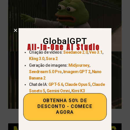
GlobalGPT
All-In-One AI Studio
Criação de vídeos:
Seedance 2.0
,
Veo 3.1
,
Kling 3.0
,
Sora 2
Geração de imagens:
Midjourney
,
Seedream 5.0 Pro
,
Imagem GPT 2
,
Nano
Banana 2
Chat de IA:
GPT-5.6
,
Claude Opus 5
,
Claude
Soneto 5
,
Gemini Omni
,
Kimi K3
OBTENHA 50% DE
DESCONTO - COMECE
AGORA