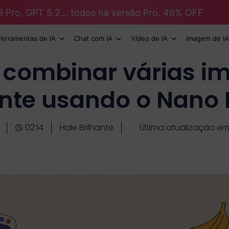
3 Pro, GPT 5.2... todos na versão Pro. 46% OFF
Ferramentas de IA
Chat com IA
Vídeo de IA
Imagem de IA
combinar várias i
nte usando o Nano
02:14
Hale Brilhante
Última atualização em