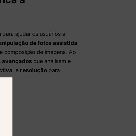
para ajudar os usuários a
nipulação de fotos assistida
 de composição de imagens. Ao
s avançados
que analisam e
ctiva
, e
resolução
para
s.