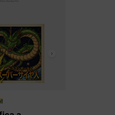
!
fica a