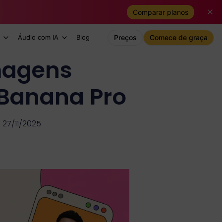
Comparar planos
Áudio com IA
Blog
Preços
Comece de graça
magens
 Banana Pro
 27/11/2025