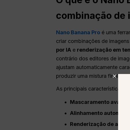
combinação de 
Nano Banana Pro
é uma ferra
criar combinações de imagens
por IA
e
renderização em te
contrário dos editores de imag
ajustam automaticamente cara
produzir uma mistura final su
As principais características i
Mascaramento avança
Alinhamento automáti
Renderização de alta 