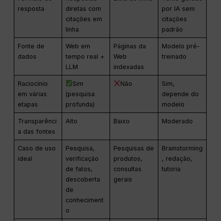
resposta
diretas com
por IA sem
citações em
citações
linha
padrão
Fonte de
Web em
Páginas da
Modelo pré-
dados
tempo real +
Web
treinado
LLM
indexadas
Raciocínio
Sim
Não
Sim,
em várias
(pesquisa
depende do
etapas
profunda)
modelo
Transparênci
Alto
Baixo
Moderado
a das fontes
Caso de uso
Pesquisa,
Pesquisas de
Brainstorming
ideal
verificação
produtos,
, redação,
de fatos,
consultas
tutoria
descoberta
gerais
de
conheciment
o