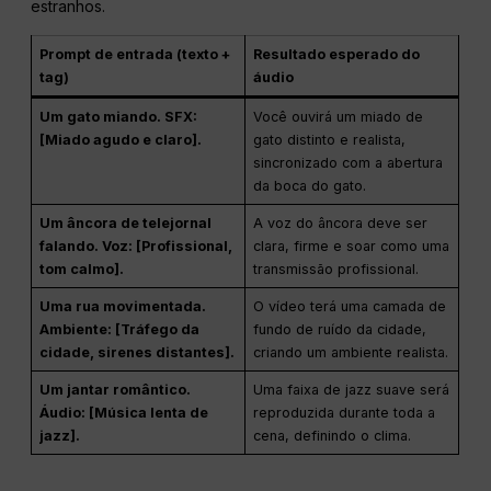
estranhos.
Prompt de entrada (texto +
Resultado esperado do
tag)
áudio
Um gato miando. SFX:
Você ouvirá um miado de
[Miado agudo e claro].
gato distinto e realista,
sincronizado com a abertura
da boca do gato.
Um âncora de telejornal
A voz do âncora deve ser
falando. Voz: [Profissional,
clara, firme e soar como uma
tom calmo].
transmissão profissional.
Uma rua movimentada.
O vídeo terá uma camada de
Ambiente: [Tráfego da
fundo de ruído da cidade,
cidade, sirenes distantes].
criando um ambiente realista.
Um jantar romântico.
Uma faixa de jazz suave será
Áudio: [Música lenta de
reproduzida durante toda a
jazz].
cena, definindo o clima.