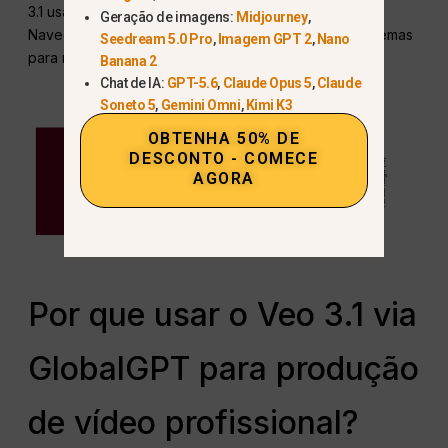
3.1 usa um formato de áudio AAC de alta qualidade.
Geração de imagens:
Midjourney
,
Navegadores ou aplicativos antigos podem ter problemas
Seedream 5.0 Pro
,
Imagem GPT 2
,
Nano
para reproduzir o som, mesmo que ele esteja lá.
Banana 2
Chat de IA:
GPT-5.6
,
Claude Opus 5
,
Claude
Soneto 5
,
Gemini Omni
,
Kimi K3
OBTENHA 50% DE
DESCONTO - COMECE
AGORA
Por que usar o Veo 3.1 via
GlobalGPT para produção
de vídeo profissional?