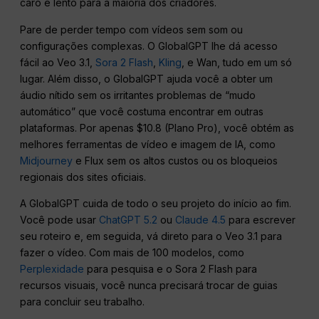
caro e lento para a maioria dos criadores.
Pare de perder tempo com vídeos sem som ou
configurações complexas. O GlobalGPT lhe dá acesso
fácil ao Veo 3.1,
Sora 2 Flash
,
Kling
, e Wan, tudo em um só
lugar. Além disso, o GlobalGPT ajuda você a obter um
áudio nítido sem os irritantes problemas de “mudo
automático” que você costuma encontrar em outras
plataformas. Por apenas $10.8 (Plano Pro), você obtém as
melhores ferramentas de vídeo e imagem de IA, como
Midjourney
e Flux sem os altos custos ou os bloqueios
regionais dos sites oficiais.
A GlobalGPT cuida de todo o seu projeto do início ao fim.
Você pode usar
ChatGPT 5.2
ou
Claude 4.5
para escrever
seu roteiro e, em seguida, vá direto para o Veo 3.1 para
fazer o vídeo. Com mais de 100 modelos, como
Perplexidade
para pesquisa e o Sora 2 Flash para
recursos visuais, você nunca precisará trocar de guias
para concluir seu trabalho.