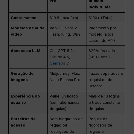
Pro
oficiais
individuais
Custo mensal
$10.8 (taxa fixa)
$100+ (Total)
Modelos de IA de
Veo 3.1, Sora 2
Pagamento por
vídeo
Flash, Kling, Wan
modelo (altos
custos de API)
Acesso ao LLM
ChatGPT 5.2,
$20/mês cada
Claude 4.5,
($60+ total)
Gêmeos 3
Geração de
Midjourney, Flux,
Taxas separadas e
imagens
Nano Banana Pro
requisitos do
Discord
Experiência do
Painel unificado
Mais de 10 logins
usuário
(sem alternância
e troca constante
de guias)
de guias
Barreiras de
Sem bloqueios de
Requisitos
acesso
região ou
rigorosos de
restrições de
região e