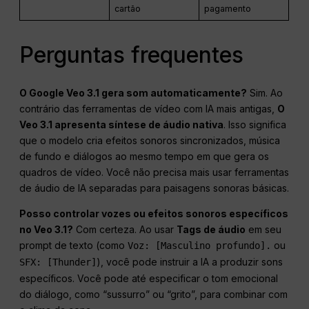
cartão
pagamento
Perguntas frequentes
O Google Veo 3.1 gera som automaticamente?
Sim. Ao
contrário das ferramentas de vídeo com IA mais antigas,
O
Veo 3.1 apresenta síntese de áudio nativa
. Isso significa
que o modelo cria efeitos sonoros sincronizados, música
de fundo e diálogos ao mesmo tempo em que gera os
quadros de vídeo. Você não precisa mais usar ferramentas
de áudio de IA separadas para paisagens sonoras básicas.
Posso controlar vozes ou efeitos sonoros específicos
no Veo 3.1?
Com certeza. Ao usar
Tags de áudio
em seu
prompt de texto (como
ou
Voz: [Masculino profundo].
), você pode instruir a IA a produzir sons
SFX: [Thunder]
específicos. Você pode até especificar o tom emocional
do diálogo, como “sussurro” ou “grito”, para combinar com