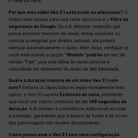
o clima da cena.
Por que meu vídeo Veo 3.1 está mudo ou silencioso?
O
motivo mais comum para uma saída silenciosa é o
Filtro de
segurança do Google
. Se a IA detectar conteúdo que
possa envolver menores de idade, temas sensíveis ou
músicas protegidas por direitos autorais, ela poderá
silenciar automaticamente o áudio. Além disso, verifique se
você está usando a opção
“Modelo ”padrão
em vez da
versão “Fast”, pois esta última às vezes prioriza a
velocidade em detrimento do áudio de alta fidelidade.
Qual é a duração máxima de um vídeo Veo 3.1 com
som?
Embora os clipes básicos sejam normalmente mais
curtos, o Veo 3.1 suporta
Extensão de cena
, permitindo
que você crie vídeos contínuos de até
148 segundos de
duração
. A IA mantém a consistência audiovisual em toda
a extensão, garantindo que a música de fundo e as vozes
dos personagens não mudem abruptamente.
Como posso usar o Veo 3.1 sem uma configuração