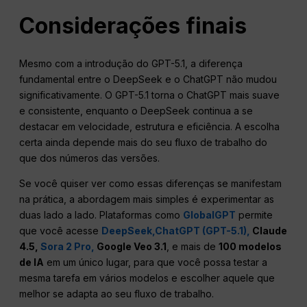
Considerações finais
Mesmo com a introdução do GPT-5.1, a diferença
fundamental entre o DeepSeek e o ChatGPT não mudou
significativamente. O GPT-5.1 torna o ChatGPT mais suave
e consistente, enquanto o DeepSeek continua a se
destacar em velocidade, estrutura e eficiência. A escolha
certa ainda depende mais do seu fluxo de trabalho do
que dos números das versões.
Se você quiser ver como essas diferenças se manifestam
na prática, a abordagem mais simples é experimentar as
duas lado a lado. Plataformas como
GlobalGPT
permite
que você acesse
DeepSeek,
ChatGPT (GPT-5.1),
Claude
4.5,
Sora 2 Pro,
Google Veo 3.1
, e mais de
100 modelos
de IA
em um único lugar, para que você possa testar a
mesma tarefa em vários modelos e escolher aquele que
melhor se adapta ao seu fluxo de trabalho.