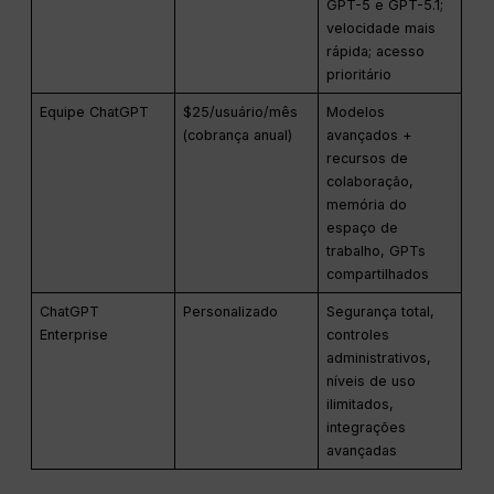
GPT-5 e GPT-5.1;
velocidade mais
rápida; acesso
prioritário
Equipe ChatGPT
$25/usuário/mês
Modelos
(cobrança anual)
avançados +
recursos de
colaboração,
memória do
espaço de
trabalho, GPTs
compartilhados
ChatGPT
Personalizado
Segurança total,
Enterprise
controles
administrativos,
níveis de uso
ilimitados,
integrações
avançadas