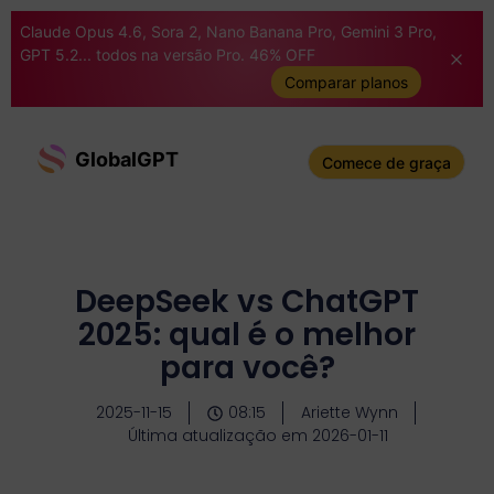
Claude Opus 4.6, Sora 2, Nano Banana Pro, Gemini 3 Pro,
GPT 5.2... todos na versão Pro. 46% OFF
Comparar planos
GlobalGPT
Comece de graça
DeepSeek vs ChatGPT
2025: qual é o melhor
para você?
2025-11-15
08:15
Ariette Wynn
Última atualização em 2026-01-11