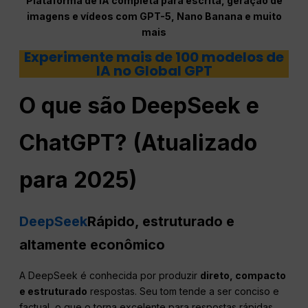
Plataforma de IA completa para escrita, geração de
imagens e vídeos com GPT-5, Nano Banana e muito
mais
Experimente mais de 100 modelos de
IA no Global GPT
O que são DeepSeek e
ChatGPT
? (Atualizado
para 2025)
DeepSeek
Rápido, estruturado e
altamente econômico
A DeepSeek é conhecida por produzir
direto, compacto
e estruturado
respostas. Seu tom tende a ser conciso e
factual, o que o torna excelente para respostas rápidas,