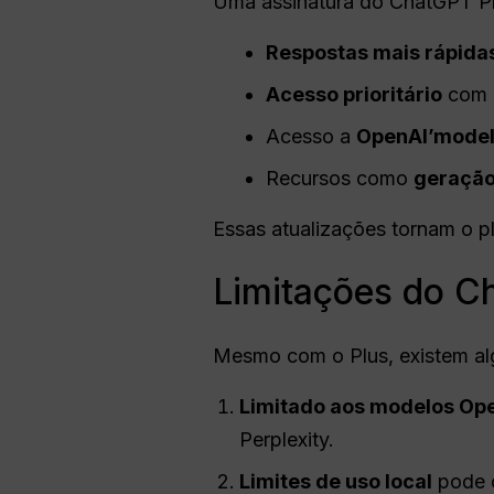
Uma assinatura do ChatGPT Pl
Respostas mais rápida
Acesso prioritário
com 
Acesso a
OpenAI
’model
Recursos como
geração
Essas atualizações tornam o pl
Limitações do C
Mesmo com o Plus, existem al
Limitado aos modelos Op
Perplexity.
Limites de uso local
pode c