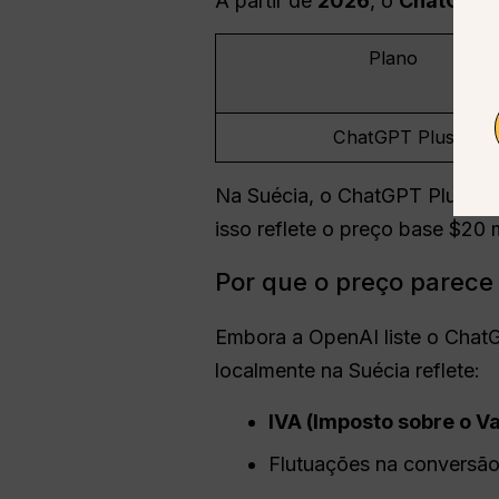
A partir de
2026
, o
ChatGPT
Plano
ChatGPT Plus
Na Suécia, o ChatGPT Plus ge
isso reflete o preço base $20
Por que o preço parece
Embora a OpenAI liste o Cha
localmente na Suécia reflete:
IVA
(Imposto sobre o V
Flutuações na conversã