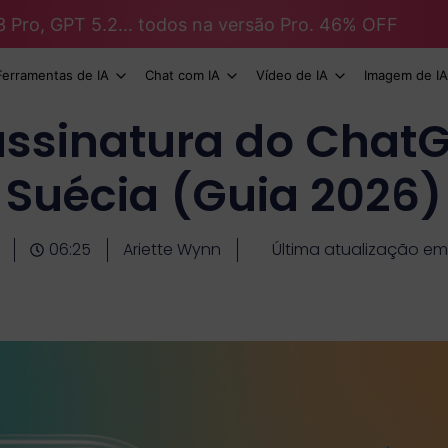
3 Pro, GPT 5.2... todos na versão Pro. 46% OFF
Ferramentas de IA
Chat com IA
Vídeo de IA
Imagem de IA
assinatura do ChatG
Suécia (Guia 2026)
06:25
Ariette Wynn
Última atualização em