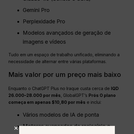
Gemini Pro
Perplexidade Pro
Modelos avançados de geração de
imagens e vídeos
Tudo em um espaço de trabalho unificado, eliminando a
necessidade de alternar entre várias plataformas.
Mais valor por um preço mais baixo
Enquanto o ChatGPT Plus no Iraque custa cerca de
IQD
26.000–28.000 por mês
, GlobalGPT’s
Prós
O plano
começa em apenas $10,80 por mês
e inclui:
Vários modelos de IA de ponta
Motores avançados de raciocínio e