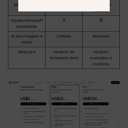
Modelos de IA
Apenas OpenAI
Mais de 100
modelos
Claude/Gêmeos/P
erplexidade
IA para imagens e
Limitado
Avançado
vídeos
Ideal para
Usuários de
Usuários
ferramenta única
avançados e
criadores