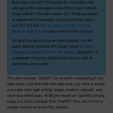
Both plans use GPT-5.5 Instant for everyday chat,
with up to 160 messages every three hours before
chats switch to the mini model. Go’s Thinking option
is capped at 10 messages every five hours and is
not GPT-5.6 Sol;
Plus is eligible for GPT-5.6 Sol
Medium and High
as rollout reaches the account.
Go and Plus are consumer subscriptions, not API
plans. Neither includes API usage, which is
billed
separately under OpenAI’s API pricing
. GlobalGPT is
a separate first-party multi-model service with its
own plans and credits.
The short answer: ChatGPT Go is worth considering if you
want more room than the free plan and your work is mostly
everyday chat, light writing, image creation, uploads, and
short document tasks. At $8 per month on OpenAI’s pricing
page, it is much cheaper than ChatGPT Plus, but it is not a
smaller version of every Plus feature.