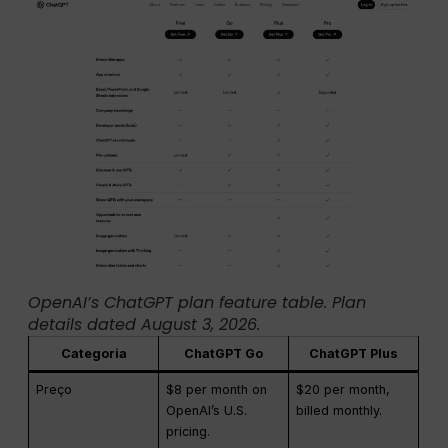
OpenAI’s ChatGPT plan feature table. Plan
details dated August 3, 2026.
Categoria
ChatGPT Go
ChatGPT Plus
Preço
$8 per month on
$20 per month,
OpenAI’s U.S.
billed monthly.
pricing.