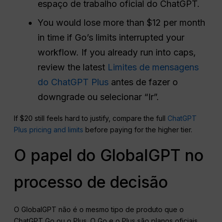
espaço de trabalho oficial do ChatGPT.
You would lose more than $12 per month
in time if Go’s limits interrupted your
workflow. If you already run into caps,
review the latest
Limites de mensagens
do ChatGPT Plus
antes de fazer o
downgrade ou selecionar “Ir”.
If $20 still feels hard to justify, compare the full
ChatGPT
Plus pricing and limits
before paying for the higher tier.
O papel do GlobalGPT no
processo de decisão
O GlobalGPT não é o mesmo tipo de produto que o
ChatGPT Go ou o Plus. O Go e o Plus são planos oficiais