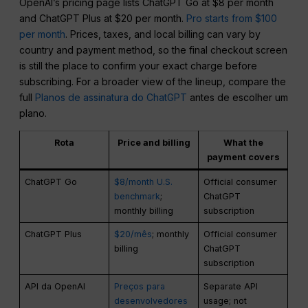
OpenAI’s pricing page lists ChatGPT Go at $8 per month
and ChatGPT Plus at $20 per month.
Pro starts from $100
per month
. Prices, taxes, and local billing can vary by
country and payment method, so the final checkout screen
is still the place to confirm your exact charge before
subscribing. For a broader view of the lineup, compare the
full
Planos de assinatura do ChatGPT
antes de escolher um
plano.
Rota
Price and billing
What the
payment covers
ChatGPT Go
$8/month U.S.
Official consumer
benchmark
;
ChatGPT
monthly billing
subscription
ChatGPT Plus
$20/mês
; monthly
Official consumer
billing
ChatGPT
subscription
API da OpenAI
Preços para
Separate API
desenvolvedores
usage; not