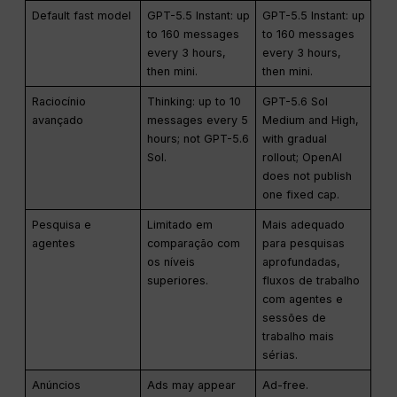
Default fast model
GPT-5.5 Instant: up
GPT-5.5 Instant: up
to 160 messages
to 160 messages
every 3 hours,
every 3 hours,
then mini.
then mini.
Raciocínio
Thinking: up to 10
GPT-5.6 Sol
avançado
messages every 5
Medium and High,
hours; not GPT-5.6
with gradual
Sol.
rollout; OpenAI
does not publish
one fixed cap.
Pesquisa e
Limitado em
Mais adequado
agentes
comparação com
para pesquisas
os níveis
aprofundadas,
superiores.
fluxos de trabalho
com agentes e
sessões de
trabalho mais
sérias.
Anúncios
Ads may appear
Ad-free.