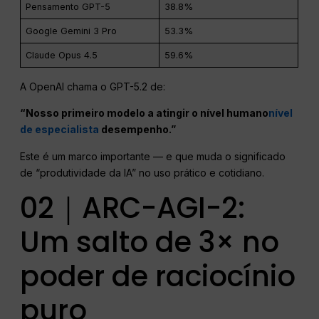
Pensamento GPT-5
38.8%
Google Gemini 3 Pro
53.3%
Claude Opus 4.5
59.6%
A OpenAI chama o GPT-5.2 de:
“Nosso primeiro modelo a atingir o nível humano
nível
de especialista
desempenho.”
Este é um marco importante — e que muda o significado
de “produtividade da IA” no uso prático e cotidiano.
02｜ARC-AGI-2:
Um salto de 3× no
poder de raciocínio
puro