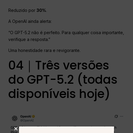
Reduzido por
30%
.
A OpenAI ainda alerta:
“O GPT-5.2 não é perfeito. Para qualquer coisa importante,
verifique a resposta.”
Uma honestidade rara e revigorante.
04｜Três versões
do GPT-5.2 (todas
disponíveis hoje)