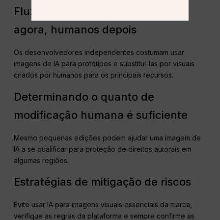
Fluxos de trabalho híbridos: IA
agora, humanos depois
Os desenvolvedores independentes costumam usar
imagens de IA para protótipos e substituí-las por visuais
criados por humanos para os principais recursos.
Determinando o quanto de
modificação humana é suficiente
Mesmo pequenas edições podem ajudar uma imagem de
IA a se qualificar para proteção de direitos autorais em
algumas regiões.
Estratégias de mitigação de riscos
Evite usar IA para imagens visuais essenciais da marca,
verifique as regras da plataforma e sempre confirme as