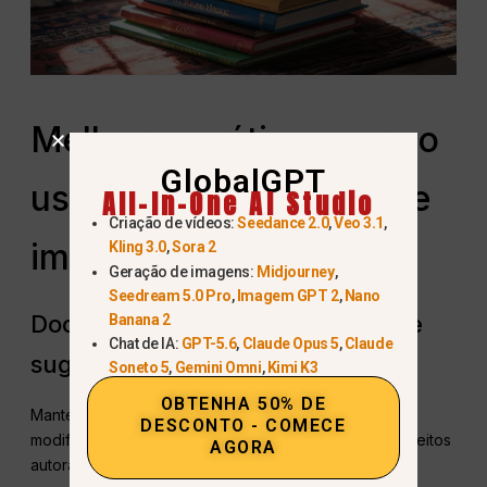
Melhores práticas para o
GlobalGPT
uso comercial seguro de
All-In-One AI Studio
Criação de vídeos:
Seedance 2.0
,
Veo 3.1
,
imagens de IA
Kling 3.0
,
Sora 2
Geração de imagens:
Midjourney
,
Seedream 5.0 Pro
,
Imagem GPT 2
,
Nano
Documente suas ideias criativas e
Banana 2
Chat de IA:
GPT-5.6
,
Claude Opus 5
,
Claude
sugestões
Soneto 5
,
Gemini Omni
,
Kimi K3
OBTENHA 50% DE
Mantenha um registro das solicitações, edições e
DESCONTO - COMECE
modificações para fortalecer as reivindicações de direitos
AGORA
autorais.