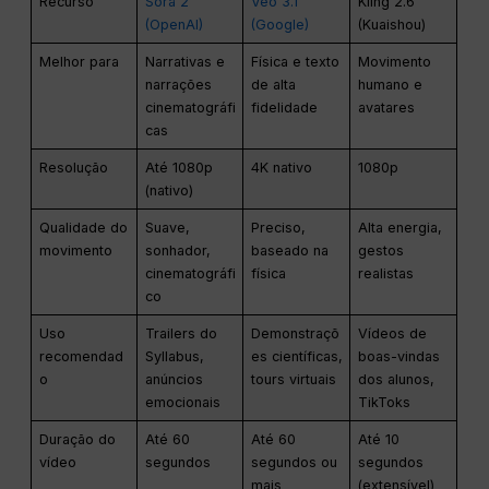
Recurso
Sora 2
Veo 3.1
Kling 2.6
(OpenAI)
(Google)
(Kuaishou)
Melhor para
Narrativas e
Física e texto
Movimento
narrações
de alta
humano e
cinematográfi
fidelidade
avatares
cas
Resolução
Até 1080p
4K nativo
1080p
(nativo)
Qualidade do
Suave,
Preciso,
Alta energia,
movimento
sonhador,
baseado na
gestos
cinematográfi
física
realistas
co
Uso
Trailers do
Demonstraçõ
Vídeos de
recomendad
Syllabus,
es científicas,
boas-vindas
o
anúncios
tours virtuais
dos alunos,
emocionais
TikToks
Duração do
Até 60
Até 60
Até 10
vídeo
segundos
segundos ou
segundos
mais
(extensível)