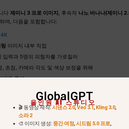
습니다
제미니 3 프로 이미지
, 후속작
나노 바나나(제미니 2.
하며, 다음을 포함합니다:
 4K
더링
이미지 내부 직접
의 입력과 5명의 피험자를 가로질러
, 초점, 카메라 각도 및 색상 보정을 위해
검색을 통해
 창작 도구로 변환합니다 — 스토리보드, 인포그래픽, 제
GlobalGPT
올인원 AI 스튜디오
🎬 동영상 제작:
시댄스 2.0
,
Veo 3.1
,
Kling 3.0
,
 바나나 프로를 사용할 수 있는
소라 2
🎨 이미지 생성:
중간 여정
,
시드림 5.0 프로
,