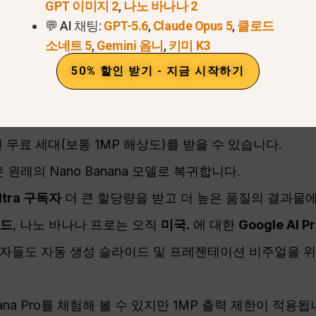
: 나노 바나나 프로 이용 가능성)
GPT 이미지 2
,
나노 바나나 2
💬 AI 채팅:
GPT-5.6
,
Claude Opus 5
,
클로드
소네트 5
,
Gemini 옴니
,
키미 K3
니다.
2026
, 구글의 출시 전략과 레딧 및 업계 관계자들
50% 할인 받기 - 지금 시작하기
제미니 앱
— 선택
이미지 생성
사용하는
사고
모델.
 무료 세대(보통 1MP 해상도)를 받을 수 있습니다.
원래의 Nano Banana 모델로 복귀합니다.
 Ultra 구독자
더 큰 할당량을 받고 더 높은 품질의 결과물에
모드
, 나노 바나나 프로는 오직
미국.
에 대한
Google AI Pr
독자들도 자동 생성 슬라이드 및 프레젠테이션 비주얼을 위한 N
ana Pro를 체험해 볼 수 있지만 1MP 출력 제한이 적용됩니