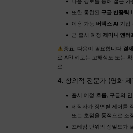
다음 경로를 통해 접근 
또한 통합된
구글 반중력
U
이용 가능
버텍스 AI
기업 
곧 출시 예정
제미니 엔터
중요: 다음이 필요합니다.
결제
료 API 키로는 고해상도 또는 
로.
4. 창의적 전문가 (영화 제
출시 예정
흐름
, 구글의 
제작자가 장면별 제어를 
또는 초점을 동적으로 조정
프레임 단위의 정밀도가 