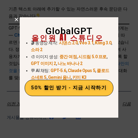
기존 텍스트 아래에 추가할 수 있는 자연스러운 후속 문단은 다
음과 같습니다
GPT-5.1이 계속해서 순조롭게 출시되는 동안, 다음 진화 단계는
GlobalGPT
올인원 AI 스튜디오
—
ChatGPT 5.2
— 이미 지평선에 보인다
. 초기 보고서에 따
르면 속도, 추론 능력, 안정성 측면에서 성능 향상이 나타났습니
🎬 동영상 제작:
시댄스 2.0
,
Veo 3.1
,
Kling 3.0
,
다. 정식 출시되면,
GlobalGPT
최초 기회에 이를 통합하여 사
소라 2
용자가 설정 지연 없이 즉시 업그레이드를 경험할 수 있도록 할
🎨 이미지 생성:
중간 여정
,
시드림 5.0 프로
,
것입니다. 또한 다음을 사용할 수 있습니다.
최신 모델
에
나만의
GPT 이미지 2
,
나노 바나나 2
것을 만들어 보세요
ChatGPT 요약
, 여러분의 일 년 간의 대화
💬 AI 채팅:
GPT-5.6
,
Claude Opus 5
,
클로드
소네트 5
,
Gemini 옴니
,
키미 K3
를 맞춤형 AI 요약으로 만들어 드립니다.
50% 할인 받기 - 지금 시작하기
이전 게시물
다음
게시물을 공유하세요: