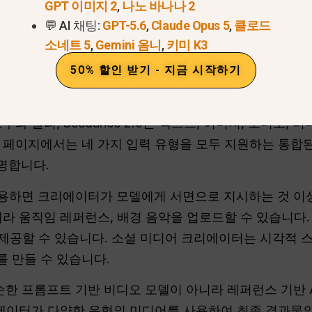
지금 Seedance 2 체험하기 >
GPT 이미지 2
,
나노 바나나 2
💬 AI 채팅:
GPT-5.6
,
Claude Opus 5
,
클로드
무엇인가요?
소네트 5
,
Gemini 옴니
,
키미 K3
50% 할인 받기 - 지금 시작하기
의 차세대 AI 동영상 생성 모델입니다. 숏폼 비디오 제작, 
티모달 크리에이티브 워크플로우를 위해 설계되었습니다. 
구와 달리, Seedance 2.0은 텍스트, 이미지, 오디오,
 페이지에서는 네 가지 입력 유형을 모두 지원하는 통합
명합니다.
 사용하면 크리에이터가 모델에게 서면으로 지시하는 것 이상
메라 움직임 레퍼런스, 배경 음악을 업로드할 수 있습니다
 제공할 수 있습니다. 소셜 미디어 크리에이터는 시각적 스
 만들 수 있습니다.
단순한 프롬프트 기반 비디오 모델이 아니라 레퍼런스 기반 
리에이터가 다양한 유형의 미디어를 사용하여 최종 결과물의