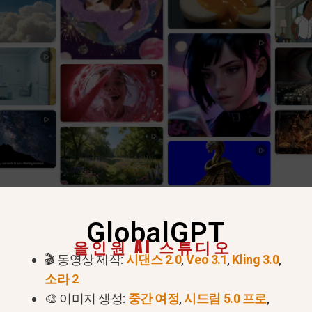
GlobalGPT
올인원 AI 스튜디오
🎬 동영상 제작:
시댄스 2.0
,
Veo 3.1
,
Kling 3.0
,
소라 2
🎨 이미지 생성:
중간 여정
,
시드림 5.0 프로
,