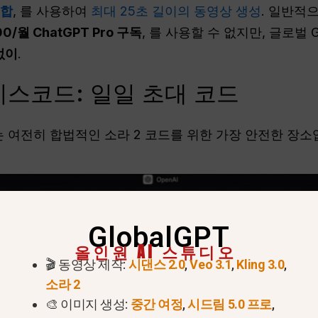
통합
, 를 사용하여
최대 25초 길이의 동영상 생성
. 일반적으
00/월 ChatGPT Pro 구독
, 를 사용할 수 없지만, 글로벌
없이
.
I 디스코드: 일일 초대 코드
 여전히 합법적인 소라 2 코드를 위한 가장 안전한 장소
GlobalGPT
올인원 AI 스튜디오
🎬 동영상 제작:
시댄스 2.0
,
Veo 3.1
,
Kling 3.0
,
소라 2
🎨 이미지 생성:
중간 여정
,
시드림 5.0 프로
,