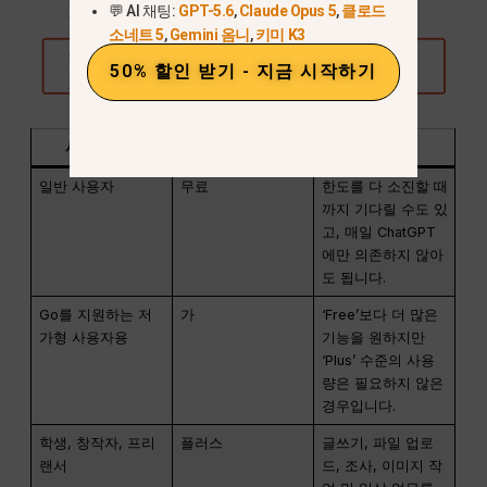
💬 AI 채팅:
GPT-5.6
,
Claude Opus 5
,
클로드
소네트 5
,
Gemini 옴니
,
키미 K3
50% 할인 받기 - 지금 시작하기
사용자 유형
가장 적합
이유
일반 사용자
무료
한도를 다 소진할 때
까지 기다릴 수도 있
고, 매일 ChatGPT
에만 의존하지 않아
도 됩니다.
Go를 지원하는 저
가
‘Free’보다 더 많은
가형 사용자용
기능을 원하지만
‘Plus’ 수준의 사용
량은 필요하지 않은
경우입니다.
학생, 창작자, 프리
플러스
글쓰기, 파일 업로
랜서
드, 조사, 이미지 작