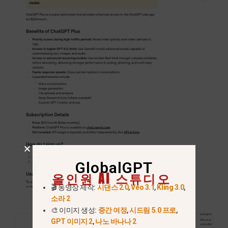
GlobalGPT
올인원 AI 스튜디오
🎬 동영상 제작:
시댄스 2.0
,
Veo 3.1
,
Kling 3.0
,
소라 2
🎨 이미지 생성:
중간 여정
,
시드림 5.0 프로
,
GPT 이미지 2
,
나노 바나나 2