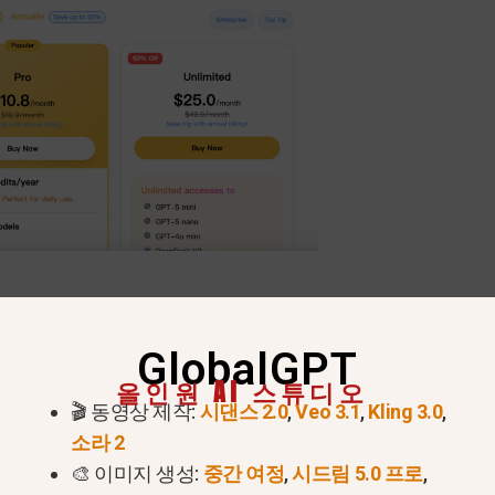
GlobalGPT
올인원 AI 스튜디오
🎬 동영상 제작:
시댄스 2.0
,
Veo 3.1
,
Kling 3.0
,
소라 2
🎨 이미지 생성:
중간 여정
,
시드림 5.0 프로
,