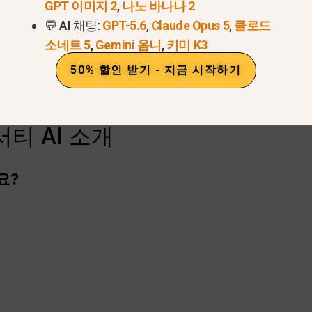
GPT 이미지 2
,
나노 바나나 2
💬 AI 채팅:
GPT-5.6
,
Claude Opus 5
,
클로드
소네트 5
,
Gemini 옴니
,
키미 K3
50% 할인 받기 - 지금 시작하기
지금 퍼플렉서티 체험하기 >
서티 AI 소개
요?