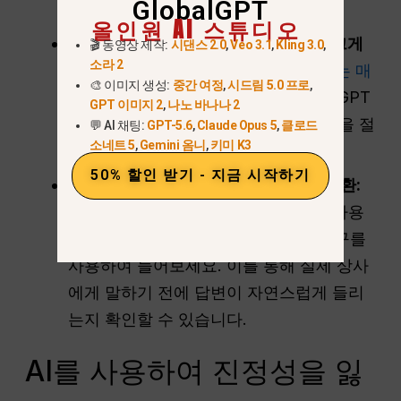
GlobalGPT
할 수 있습니다.
올인원 AI 스튜디오
$5.8 기본 요금제를 사용하면 비용을 크게
🎬 동영상 제작:
시댄스 2.0
,
Veo 3.1
,
Kling 3.0
,
소라 2
절감할 수 있습니다:
개별 AI 웹사이트는 매
🎨 이미지 생성:
중간 여정
,
시드림 5.0 프로
,
월 $20 이상의 비용이 듭니다.
. GlobalGPT
GPT 이미지 2
,
나노 바나나 2
에서는 단 $5.8로 시작할 수 있어 비용을 절
💬 AI 채팅:
GPT-5.6
,
Claude Opus 5
,
클로드
소네트 5
,
Gemini 옴니
,
키미 K3
약하고 싶은 구직자에게 적합합니다.
50% 할인 받기 - 지금 시작하기
전문적인 워크플로우를 위한 원활한 전환:
인터뷰 스크립트를 작성한 다음 즉시 사용
할 수 있습니다.
Eleven v3
오디오 도구를
사용하여 들어보세요. 이를 통해 실제 상사
에게 말하기 전에 답변이 자연스럽게 들리
는지 확인할 수 있습니다.
AI를 사용하여 진정성을 잃