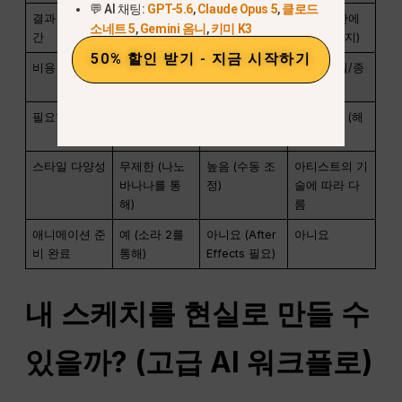
💬 AI 채팅:
GPT-5.6
,
Claude Opus 5
,
클로드
결과 도출 시
즉시 (< 10초)
중간 (20-40
느림 (시간에
소네트 5
,
Gemini 옴니
,
키미 K3
간
분)
서 며칠까지)
50% 할인 받기 - 지금 시작하기
비용
무료 / $5.75
~$22.99 / 월
무료 (연필/종
(스타터)
이 비용)
필요한 기술
없음 (드래그
높음 (레이어/
매우 높음 (해
앤 드롭)
필터)
부학)
스타일 다양성
무제한 (나노
높음 (수동 조
아티스트의 기
바나나를 통
정)
술에 따라 다
해)
름
애니메이션 준
예 (소라 2를
아니요 (After
아니요
비 완료
통해)
Effects 필요)
내 스케치를 현실로 만들 수
있을까? (고급 AI 워크플로)