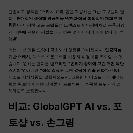
단일하고 경직된 “스케치 효과”만을 제공하는 표준 도구들과 달
리,”
현대적인
생성형 인공지능
변환 과정을 창의적인 대화로 전
환한다
. 이러한 고급 모델들은 트랜스포머 아키텍처로 구축되었
기 때문에 단순히 픽셀을 처리하는 것이 아니라 이해합니다.
개
념들
.
이는 기본 연필 모양에 국한되지 않음을 의미합니다.
인공지능
기반 스케치
, 텍스트 프롬프트를 사용하여 결과를 유도할 수 있
습니다. 원하는 결과를 얻으려면
“빈티지 종이에 그린 거친 목탄
스케치”
? 아니면
“청색 잉크로 그린 깔끔한 건축 선화”
사진에
텍스트 지시사항을 결합함으로써, 고용한 아티스트의 다재다능
함을 확보하여 최종 결과물이 프로젝트의 정확한 분위기와 일
치하도록 보장합니다.
비교: GlobalGPT AI vs. 포
토샵 vs. 손그림