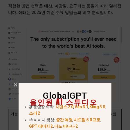
적합한 방법 선택은 예산, 마감일, 요구되는 품질에 따라 달라집
니다. 아래는 2025년 기준 주요 방법들의 비교 분석입니다.
GlobalGPT
올인원 AI 스튜디오
🎬 동영상 제작:
시댄스 2.0
,
Veo 3.1
,
Kling 3.0
,
소라 2
기능
GlobalGPT
어도비 포토샵
수동 손 그림
🎨 이미지 생성:
중간 여정
,
시드림 5.0 프로
,
(무료 도구 /
GPT 이미지 2
,
나노 바나나 2
나노 바나나)