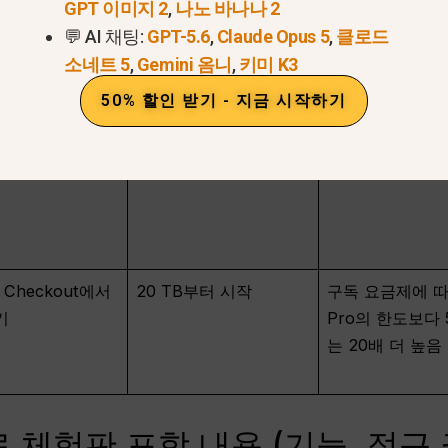
GPT 이미지 2
,
나노 바나나 2
포함되어 있습니다
💬 AI 채팅:
GPT-5.6
,
Claude Opus 5
,
클로드
소네트 5
,
Gemini 옴니
,
키미 K3
/월
2TB
표준 한도의 2배
50% 할인 받기 - 지금 시작하기
9.99달러
5TB
표준 한도의 4배
e Checkout에서
20 TB부터 시작
구독 요금제에 따
기
Pro의 한도보다 
는 20배 더 높음
o 무료 체험판 포함 내용 (기능, 접근