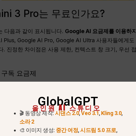
ini 3 Pro는 무료인가요?
lp’에는 다음과 같이 표시됩니다.
Google AI 요금제를 이용하지
AI Plus, Google AI Pro, Google AI Ultra 사
다. 진정한 차이점은 사용 제한, 컨텍스트 창 크기, 우선 
I 구독 요금제
는 이제 단순히 “Google One AI Premium’이라는 
GlobalGPT
올인원 AI 스튜디오
🎬 동영상 제작:
시댄스 2.0
,
Veo 3.1
,
Kling 3.0
,
le One에서 표시
스토리지
Gemini 제한 
된 미국 가격
소라 2
🎨 이미지 생성:
중간 여정
,
시드림 5.0 프로
,
Google 계정에 15 GB가
표준 제미니 한