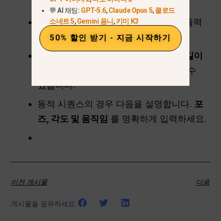
합니다.
💬 AI 채팅:
GPT-5.6
,
Claude Opus 5
,
클로드
사용
고품질 참조 이미지
를 사용하여 출력
소네트 5
,
Gemini 옴니
,
키미 K3
일관성을 개선합니다.
50% 할인 받기 - 지금 시작하기
다음 항목으로 실험해 보세요.
버스트 길이
프로젝트에 따라 6회 또는 9회 촬영할 수
있습니다.
동적 시퀀스의 경우 다음을 설명합니다.
포
즈, 각도 및 움직임
를 명확하게 입력하세요.
이전 게시물
다음
게시물을 공유하세요: