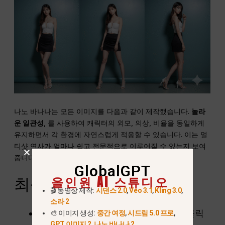
나노 바나나는 모든 이미지를 다음과 같이 제작했습니다.
놀라
운 일관성
, 를 사용하여 캐릭터의 외모, 의상, 비율을 동일하게
유지하면서 각 환경에 자연스럽게 적응할 수 있습니다. 이는 멀
티샷 연사가 얼마나 쉽고 전문적으로 이루어질 수 있는지 보여
줍니다.
GlobalGPT
올인원 AI 스튜디오
최상의 결과를 위한 팁
🎬 동영상 제작:
시댄스 2.0
,
Veo 3.1
,
Kling 3.0
,
소라 2
프롬프트 유지
구체적이고 상세한
를 클릭
🎨 이미지 생성:
중간 여정
,
시드림 5.0 프로
,
GPT 이미지 2
,
나노 바나나 2