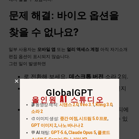
문제 해결: 바이오 옵션을
찾을 수 없나요?
일부 사용자는
모바일 앱
또는
얼리 액세스 계정
아직 자기소개
편집 옵션이 표시되지 않습니다.
그런 일이 발생하면
로 전환해 보세요.
데스크톱 버전
소라 2의.
앱 또는 브라우저가 다음과 같은 상태인지
GlobalGPT
올인원 AI 스튜디오
확인하세요.
완전 업데이트
.
🎬 동영상 제작:
시댄스 2.0
,
Veo 3.1
,
Kling 3.0
,
가입하기
공식 소라 2 디스코드
커뮤니티에
소라 2
서 운영자의 업데이트와 지원을 받을 수 있
🎨 이미지 생성:
중간 여정
,
시드림 5.0 프로
,
GPT 이미지 2
,
나노 바나나 2
습니다.
💬 AI 채팅:
GPT-5.6
,
Claude Opus 5
,
클로드