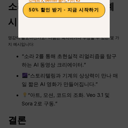
소네트 5
,
Gemini 옴니
,
키미 K3
소라 2 바이오 아이디어 예
50% 할인 받기 - 지금 시작하기
시
영감이 필요하신가요? 다음은 복사하거나 수정할 수 있는 몇 가
지 예시입니다:
“소라 2를 통해 초현실적 리얼리즘을 탐구
하는 AI 동영상 크리에이터.”
“스토리텔링과 기계의 상상력이 만나 매
일 짧은 AI 영화가 만들어집니다.”
“아트, 모션, 코드의 조화. Veo 3.1 및
Sora 2로 구동.”
결론