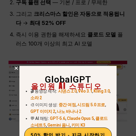
구독 플랜 선택
— 기본 / 프로 / 무제한
그리고
크리스마스 할인은 자동으로 적용됩니
다
→
최대 52% OFF
즉시 이용 권한을 해제하세요
클로드 모델
플
러스 100개 이상의 최고 AI 모델
GlobalGPT
올인원 AI 스튜디오
🎬 동영상 제작:
시댄스 2.0
,
Veo 3.1
,
Kling 3.0
,
소라 2
🎨 이미지 생성:
중간 여정
,
시드림 5.0 프로
,
GPT 이미지 2
,
나노 바나나 2
💬 AI 채팅:
GPT-5.6
,
Claude Opus 5
,
클로드
소네트 5
,
Gemini 옴니
,
키미 K3
50% 할인 받기 - 지금 시작하기