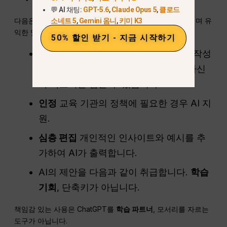
💬 AI 채팅:
GPT-5.6
,
Claude Opus 5
,
클로드
다음은 학습 프로세스에 AI를 통합하는 안전하고 윤리적이며 유
소네트 5
,
Gemini 옴니
,
키미 K3
익한 몇 가지 방법입니다:
50% 할인 받기 - 지금 시작하기
다음 용도로 AI 사용
브레인스토밍
, 를 작성
하는 것이 아니라
최종 초안
- 작업에 자신
의 목소리를 담을 수 있습니다.
인정
교육 기관의 정책에 필요한 경우 AI 지
원.
심층 편집
개인적인 인사이트와 예시를 추
가하여 AI가 출력합니다.
AI의 제안을 다음과 같이 취급합니다.
학습
기회
, 단축키가 아닙니다.
책임감 있는 사용은 ChatGPT를
학습 파트너
, 모서리를 자르는
도구가 아닙니다.