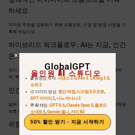
하세요
저작권 주장을 강화하기 위해 프롬프트, 수정 및 변경 사항을 기
록해 두십시오.
하이브리드 워크플로우: AI는 지금, 인간
은 나중
GlobalGPT
인디 개발자들은 프로토타입 제작에 AI 이미지를 자주 활용하
올인원 AI 스튜디오
며, 핵심 자산에는 사람이 제작한 비주얼로 대체합니다.
🎬 동영상 제작:
시댄스 2.0
,
Veo 3.1
,
Kling 3.0
,
소라 2
인간 개입의 적절한 수준을 결정하기
🎨 이미지 생성:
중간 여정
,
시드림 5.0 프로
,
GPT 이미지 2
,
나노 바나나 2
일부 지역에서는 사소한 편집만으로도 AI 생성 이미지가 저작권
💬 AI 채팅:
GPT-5.6
,
Claude Opus 5
,
클로드
보호 대상이 될 수 있습니다.
소네트 5
,
Gemini 옴니
,
키미 K3
50% 할인 받기 - 지금 시작하기
위험 완화 전략