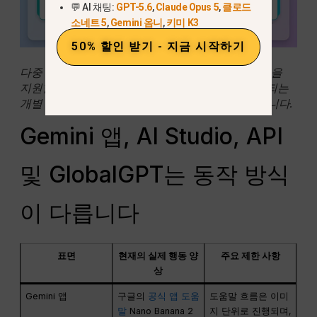
💬 AI 채팅:
GPT-5.6
,
Claude Opus 5
,
클로드
소네트 5
,
Gemini 옴니
,
키미 K3
50% 할인 받기 - 지금 시작하기
다중 이미지 워크플로는 다양한 변형 및 형식 계획을
지원할 수 있지만, 하나의 프롬프트만으로는 생성되는
개별 출력 파일의 정확한 개수가 보장되지는 않습니다.
Gemini 앱, AI Studio, API
및 GlobalGPT는 동작 방식
이 다릅니다
표면
현재의 실제 행동 양
주요 제한 사항
상
Gemini 앱
구글의
공식 앱 도움
도움말 흐름은 이미
말
Nano Banana 2
지 단위로 진행되며,