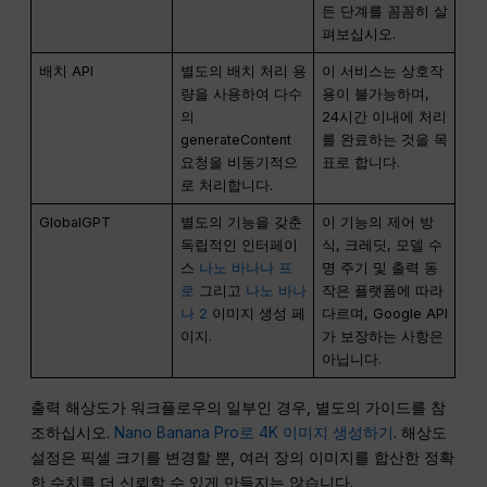
든 단계를 꼼꼼히 살
펴보십시오.
배치 API
별도의 배치 처리 용
이 서비스는 상호작
량을 사용하여 다수
용이 불가능하며,
의
24시간 이내에 처리
generateContent
를 완료하는 것을 목
요청을 비동기적으
표로 합니다.
로 처리합니다.
GlobalGPT
별도의 기능을 갖춘
이 기능의 제어 방
독립적인 인터페이
식, 크레딧, 모델 수
스
나노 바나나 프
명 주기 및 출력 동
로
그리고
나노 바나
작은 플랫폼에 따라
나 2
이미지 생성 페
다르며, Google API
이지.
가 보장하는 사항은
아닙니다.
출력 해상도가 워크플로우의 일부인 경우, 별도의 가이드를 참
조하십시오.
Nano Banana Pro로 4K 이미지 생성하기
. 해상도
설정은 픽셀 크기를 변경할 뿐, 여러 장의 이미지를 합산한 정확
한 수치를 더 신뢰할 수 있게 만들지는 않습니다.