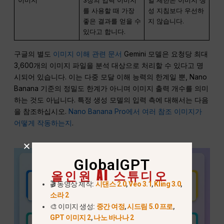
이미지
3장의 입력 이미지
일 제한은 이미지 생
를 사용할 때 가장
성 지침보다 우선하
좋은 결과를 얻을 수
지 않습니다.
있다고 합니다.
구글의 별도
이미지 이해 관련 문서
Gemini 모델은 요청당 최대
3,600개의 이미지 파일을 분석 대상으로 처리할 수 있다고 명
시되어 있습니다. 이는 다중 모달 이해 능력의 한계일 뿐, Nano
Banana 기준의 정밀도 한계가 아니며 이미지 출력 개수를 의미
하는 것도 아닙니다. 특정 생성 모델의 입력 측에 대해서는 다음
을 참조하십시오.
Nano Banana Pro에서 여러 참조 이미지가
어떻게 작동하는지
.
GlobalGPT
올인원 AI 스튜디오
🎬 동영상 제작:
시댄스 2.0
,
Veo 3.1
,
Kling 3.0
,
소라 2
🎨 이미지 생성:
중간 여정
,
시드림 5.0 프로
,
GPT 이미지 2
,
나노 바나나 2