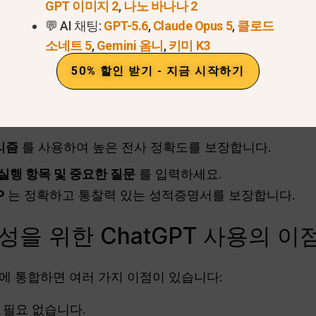
GPT 이미지 2
,
나노 바나나 2
고 실행 가능한 콘텐츠로 전환할 수 있는 원스톱 솔루션
💬 AI 채팅:
GPT-5.6
,
Claude Opus 5
,
클로드
디오를 텍스트로 정확하게 변환하
소네트 5
,
Gemini 옴니
,
키미 K3
50% 할인 받기 - 지금 시작하기
술
를 사용하여 음성 단어를 문자로 변환합니다. 시스템:
레인스토밍 세션에서 선명한 오디오 제공
.
리즘
를 사용하여 높은 전사 정확도를 보장합니다.
 실행 항목 및 중요한 질문
를 입력하세요.
P
는 정확하고 통찰력 있는 성적증명서를 보장합니다.
성을 위한 ChatGPT 사용의 이
로에 통합하면 여러 가지 이점이 있습니다:
 필요 없습니다.