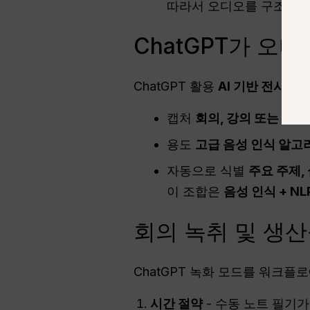
따라서 오디오를 구조화되
ChatGPT가 오
ChatGPT 활용
AI 기반 전사 기
캡처
회의, 강의 또는 브
용도
고급 음성 인식 알고
자동으로 식별
주요 주제,
이 조합은
음성 인식 + NL
회의 녹취 및 생산
ChatGPT 녹화 모드를 워크플
시간 절약
- 수동 노트 필기가