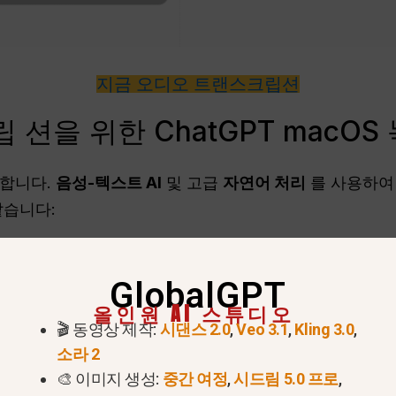
지금 오디오 트랜스크립션
션을 위한 ChatGPT macOS
합합니다.
음성-텍스트 AI
및 고급
자연어 처리
를 사용하여
같습니다:
릭하세요.
어, 중국어, 스페인어 등 다양한 언어를 지원합니다.
GlobalGPT
올인원 AI 스튜디오
 요약, 작업 목록, 이메일 등입니다.
🎬 동영상 제작:
시댄스 2.0
,
Veo 3.1
,
Kling 3.0
,
Word, 마크다운으로 변환하거나 Notion, 트렐로와 같은
소라 2
🎨 이미지 생성:
중간 여정
,
시드림 5.0 프로
,