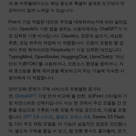
과 봇 마켓플레이스는 해당 용도로 특별히 설계된 도구보다 직
관적이지 않게 느껴질 수 있습니다.
Poe의 가장 적합한 대안은 무엇을 대체하려는지에 따라 달라집
니다. OpenAI의 기본 앱을 원하는 사용자에게는 ChatGPT가 가
장 강력한 기본 비서입니다. Claude는 장문의 글쓰기, 세심한
추론, 코딩 위주의 작업에 더 적합합니다. 인용이 포함된 웹 검
색이 주된 목적이라면 Perplexity가 가장 강력한 대안입니다.
TypingMind, OpenRouter, HuggingChat, LibreChat은 ‘자신
만의 키(BYOK)’를 사용하거나, 오픈소스 환경을 원하거나, 자
체 호스팅을 통해 제어권을 확보하고자 하는 기술에 익숙한 사
용자에게 더 적합합니다.
만약 진짜 문제가 구독 서비스의 무분별한 증가라
면,
GlobalGPT
가장 먼저 비교해 볼 만한, 포(Poe) 스타일의 가
장 자연스러운 선택지입니다. 이는 한 곳에서 주요 모델들 간 전
환을 중심으로 구축된 다중 모델 AI 작업 공간으로, 다음을 포함
합니다.
GPT 5.6 시리즈
,
클로드 오퍼스 4.8
, Gemini 3.5 Flash
및 기타 주요 채팅 모델들. 이 기능의 실질적인 장점은 간단합니
다. 별도의 구독을 줄일 수 있고, 탭 전환 횟수도 줄어들며, 연구,