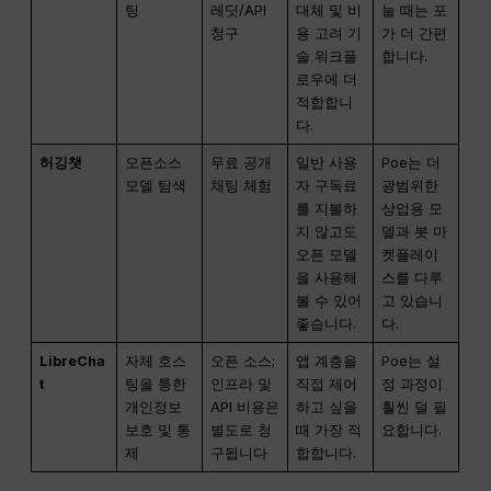
팅
레딧/API
대체 및 비
눌 때는 포
청구
용 고려 기
가 더 간편
술 워크플
합니다.
로우에 더
적합합니
다.
허깅챗
오픈소스
무료 공개
일반 사용
Poe는 더
모델 탐색
채팅 체험
자 구독료
광범위한
를 지불하
상업용 모
지 않고도
델과 봇 마
오픈 모델
켓플레이
을 사용해
스를 다루
볼 수 있어
고 있습니
좋습니다.
다.
LibreCha
자체 호스
오픈 소스;
앱 계층을
Poe는 설
t
팅을 통한
인프라 및
직접 제어
정 과정이
개인정보
API 비용은
하고 싶을
훨씬 덜 필
보호 및 통
별도로 청
때 가장 적
요합니다.
제
구됩니다
합합니다.