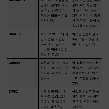
GlobalGPT
여러 주요 모델을 한
공유 작업 공간 하나
곳에서 관리할 수 있
보다 특정 제공업체
는 작업 공간과 더
의 관리, API 또는
명확한 월별 예산을
계정 지원이 더 중요
원하시죠.
한 경우에는 공식 앱
을 사용하십시오.
ChatGPT
주로 ChatGPT의 기
이곳은 광범위한 제
본 기능을 포함한
3자 모델 마켓플레
OpenAI의 공식 서
이스가 아닙니다.
비스를 이용하고 싶
으신 것 같습니다.
Claude
장문의 글쓰기, 코딩
이 작품은 서로 관련
지원, 그리고 치밀한
이 없는 수많은 모델
논리적 사고가 필요
가족들보다는 클로
합니다.
드에 초점을 맞추고
있다.
당혹감
빠른 답변 검색, 인
이것은 일반적인 봇
용 자료 조회, 그리
제작 도구나 창의적
고 최신 웹 조사가
인 작업 공간이라기
필요하시겠군요.
보다는...