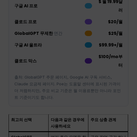
$ 월 19.99달
구글 AI 프로
러
클로드 프로
$20/월
GlobalGPT 무제한
연간
$25/월
구글 AI 울트라
$99.99+/월
$100/mo부
클로드 막스
터
출처: GlobalGPT 주문 페이지, Google AI 구독 서비스,
Claude 요금제 페이지. Poe는 도움말 센터에 표시된 가격이
더 저렴하지만, 주요 비교 기준은 월 이용료뿐만 아니라 포인
트 기준이기도 합니다.
최고의 선택
다음과 같은 경우에
주요 상충 관계
사용하세요