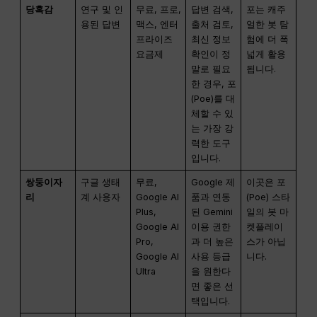
당혹감
연구 및 인
무료, 프로,
답변 검색,
포는 캐주
용된 답변
맥스, 엔터
출처 검토,
얼한 봇 탐
프라이즈
최신 정보
험에 더 폭
요금제
확인이 정
넓게 활용
말로 필요
됩니다.
한 경우, 포
(Poe)를 대
체할 수 있
는 가장 강
력한 도구
입니다.
쌍둥이자
구글 생태
무료,
Google 제
이곳은 포
리
계 사용자
Google AI
품과 연동
(Poe) 스타
Plus,
된 Gemini
일의 봇 마
Google AI
이용 권한
켓플레이
Pro,
과 더 높은
스가 아닙
Google AI
사용 등급
니다.
Ultra
을 원한다
면 좋은 선
택입니다.