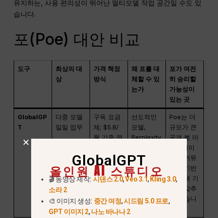
유지하는, 사용 편의성이 뛰어난 멀티모델 작업 공간일 수도 있
습니다.
포(Poe) 대안 비교
도구
최상의 대
가격 책정
왜 포를 대
포가 여전
상
방식
체할 수 있
히 승리할
는가
가능성이
있는 곳
GlobalGP
다중 모델
구독 요금
선도적인
Poe는 더
T
일일 업무
제; $5.8/
모델,
규모가 큰
월 기준 연
Perplexity
공개 봇 마
간 요금 표
이용 권한,
켓플레이
GlobalGPT
시
그리고 간
스와 커뮤
올인원 AI 스튜디오
편한 구독
니티 기반
통합을 위
봇 검색 기
🎬 동영상 제작:
시댄스 2.0
,
Veo 3.1
,
Kling 3.0
,
한 단일 작
능을 갖추
소라 2
업 공간.
고 있습니
🎨 이미지 생성:
중간 여정
,
시드림 5.0 프로
,
다.
GPT 이미지 2
,
나노 바나나 2