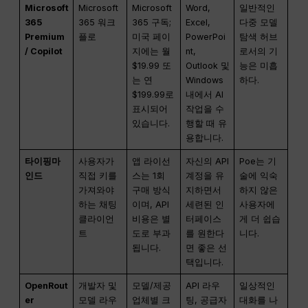
Microsoft
Microsoft
Microsoft
Word,
일반적인
365
365 워크
365 구독;
Excel,
다중 모델
Premium
플로
미국 페이
PowerPoi
탐색 허브
/ Copilot
지에는 월
nt,
로서의 기
$19.99 또
Outlook 및
능은 미흡
는 연
Windows
하다.
$199.99로
내에서 AI
표시되어
작업을 수
있습니다.
행할 때 유
용합니다.
타이핑마
사용자가
앱 라이선
자신의 API
Poe는 기
인드
직접 키를
스는 1회
계정을 유
술에 익숙
가져와야
구매 방식
지하면서
하지 않은
하는 채팅
이며, API
세련된 인
사용자에
클라이언
비용은 별
터페이스
게 더 쉽습
트
도로 부과
를 원한다
니다.
됩니다.
면 좋은 선
택입니다.
OpenRout
개발자 및
모델/제공
API 라우
일상적인
er
모델 라우
업체별 크
팅, 공급자
대화를 나