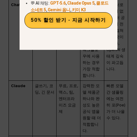
💬 AI 채팅:
GPT-5.6
,
Claude Opus 5
,
클로드
ChatGPT
OpenAI의
무료, Go,
Poe를 주
이는 서로
소네트 5
,
Gemini 옴니
,
키미 K3
공식 기능
Plus, Pro,
로 GPT 방
관련이 없
Business
식의 글쓰
는 여러 공
50% 할인 받기 - 지금 시작하기
및
기, 분석,
급업체 전
Enterprise
이미지 생
반에 걸쳐
요금제
성 또는 어
있는 것이
시스턴트
아니라,
워크플로
OpenAI 생
우에 사용
태계 깊숙
하는 경우
이 파고듭
가장 적합
니다.
합니다.
Claude
글쓰기, 코
무료, 프로,
강력한 모
빠른 모델
딩, 긴 문서
맥스, 팀,
델 제품군
간 샘플링
엔터프라
하나와 완
에는 여전
이즈 요금
성도 높은
히 포(Poe)
제
공식 앱을
가 더 나을
원할 때 더
수 있다.
적합합니
다.