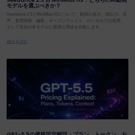
モデルを選ぶべきか？
Seedance 2.5とMiniMax H3について、動画の長さ、2K出力、音
声、参照情報、編集、オープンウェイト、ローカルでの使用、
そして現在の各モデルに最適な用途を比較します。.
続きを読む
GPT-5.5の価格設定解説：プラン、トークン、お