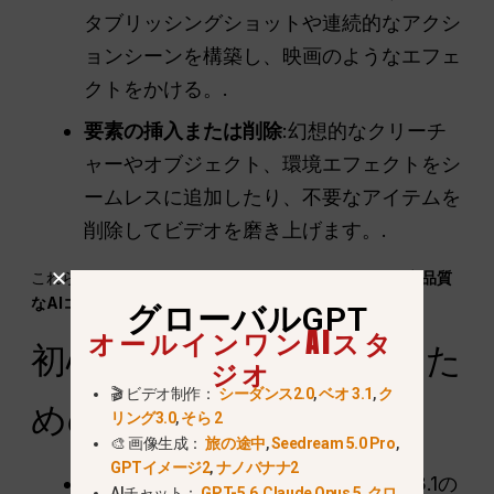
タブリッシングショットや連続的なアクシ
ョンシーンを構築し、映画のようなエフェ
クトをかける。.
要素の挿入または削除
:幻想的なクリーチ
ャーやオブジェクト、環境エフェクトをシ
ームレスに追加したり、不要なアイテムを
削除してビデオを磨き上げます。.
これらの技術により、クリエイターは
ダイナミックで高品質
なAIコンテンツ
正確さと創造性をもって。.
グローバルGPT
オールインワンAIスタ
初心者とプロユーザーのた
ジオ
🎬 ビデオ制作：
シーダンス2.0
,
ベオ 3.1
,
ク
めのヒント
リング3.0
,
そら 2
🎨 画像生成：
旅の途中
,
Seedream 5.0 Pro
,
GPTイメージ2
,
ナノバナナ2
始めよう
ショートクリップ
で、Veo 3.1の
AIチャット：
GPT-5.6
,
Claude Opus 5
,
クロ