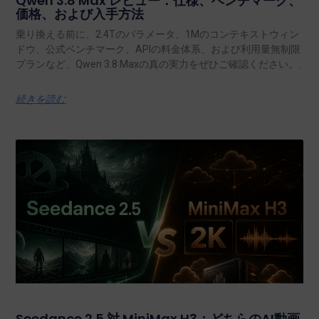
Qwen 3.8 Max レビュー：仕様、ベンチマーク、
価格、および入手方法
乗り換える前に、2.4Tのパラメータ、1Mのコンテキストウィン
ドウ、公式ベンチマーク、APIの料金体系、および利用量無制限
プランなど、Qwen 3.8 Maxの真の実力をぜひご確認ください。.
続きを読む
Seedance 2.5 対 MiniMax H3：どちらのAI動画