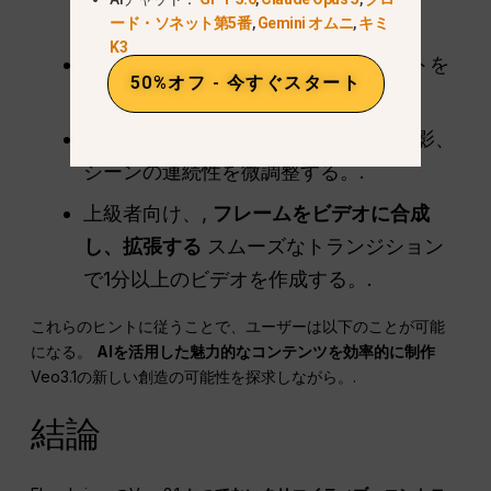
レンダリングに慣れてください。.
ード・ソネット第5番
,
Gemini オムニ
,
キミ
K3
実験
複数の参照画像
AIのアウトプットを
50%オフ - 今すぐスタート
導く。.
活用しよう
Flowの編集ツール
照明、影、
シーンの連続性を微調整する。.
上級者向け、,
フレームをビデオに合成
し、拡張する
スムーズなトランジション
で1分以上のビデオを作成する。.
これらのヒントに従うことで、ユーザーは以下のことが可能
になる。
AIを活用した魅力的なコンテンツを効率的に制作
Veo3.1の新しい創造の可能性を探求しながら。.
結論