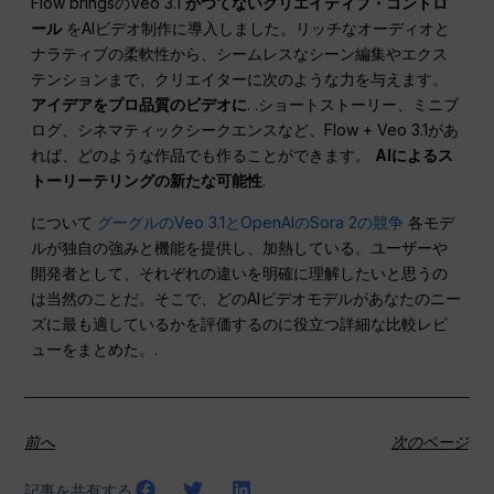
Flow bringsのVeo 3.1
かつてないクリエイティブ・コントロ
ール
をAIビデオ制作に導入しました。リッチなオーディオと
ナラティブの柔軟性から、シームレスなシーン編集やエクス
テンションまで、クリエイターに次のような力を与えます。
アイデアをプロ品質のビデオに
. .ショートストーリー、ミニブ
ログ、シネマティックシークエンスなど、Flow + Veo 3.1があ
れば、どのような作品でも作ることができます。
AIによるス
トーリーテリングの新たな可能性
.
について
グーグルのVeo 3.1とOpenAIのSora 2の競争
各モデ
ルが独自の強みと機能を提供し、加熱している。ユーザーや
開発者として、それぞれの違いを明確に理解したいと思うの
は当然のことだ。そこで、どのAIビデオモデルがあなたのニー
ズに最も適しているかを評価するのに役立つ詳細な比較レビ
ューをまとめた。.
前へ
次のページ
記事を共有する