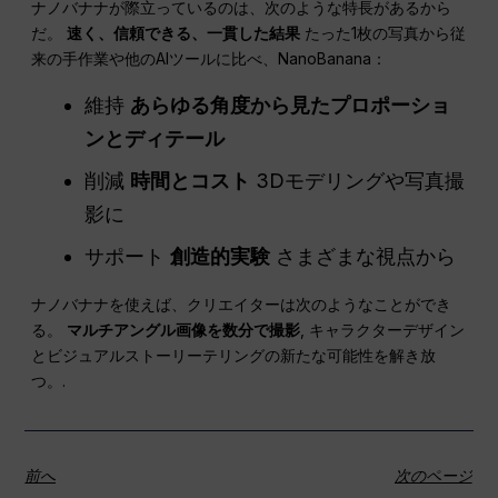
ナノバナナが際立っているのは、次のような特長があるから
だ。
速く、信頼できる、一貫した結果
たった1枚の写真から従
来の手作業や他のAIツールに比べ、NanoBanana：
維持
あらゆる角度から見たプロポーショ
ンとディテール
削減
時間とコスト
3Dモデリングや写真撮
影に
サポート
創造的実験
さまざまな視点から
ナノバナナを使えば、クリエイターは次のようなことができ
る。
マルチアングル画像を数分で撮影
, キャラクターデザイン
とビジュアルストーリーテリングの新たな可能性を解き放
つ。.
前へ
次のページ