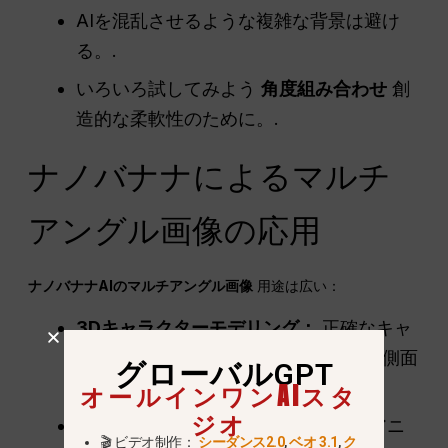
AIを混乱させるような複雑な背景は避け
る。.
いろいろ試してみよう
角度組み合わせ
創
造的な柔軟性のために。.
ナノバナナによるマルチ
アングル画像の応用
ナノバナナAIのマルチアングル画像
用途は広い：
3Dキャラクターモデリング：
正確なキャ
ラクター作成のために、正面、背面、側面
グローバルGPT
のビューを生成します。.
オールインワンAIスタ
ジオ
アニメーションとゲームデザイン：
アニ
🎬 ビデオ制作：
シーダンス2.0
,
ベオ 3.1
,
ク