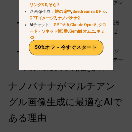
メーターやゲームアーティストのリファレ
リング3.0
,
そら 2
ンスシートを素早く作成。.
🎨 画像生成：
旅の途中
,
Seedream 5.0 Pro
,
GPTイメージ2
,
ナノバナナ2
マーケティングと製品デザイン：
写真撮
AIチャット：
GPT-5.6
,
Claude Opus 5
,
クロ
影なしで、製品やモデルを多角的に見せ
ード・ソネット第5番
,
Gemini オムニ
,
キミ
K3
る。.
50%オフ - 今すぐスタート
クリエイティブ・コンテンツの制作：
ソ
ーシャルメディア、ビデオ、プレゼンテー
ション用のコンテンツ作成を効率化。.
ナノバナナがマルチアン
グル画像生成に最適なAIで
ある理由