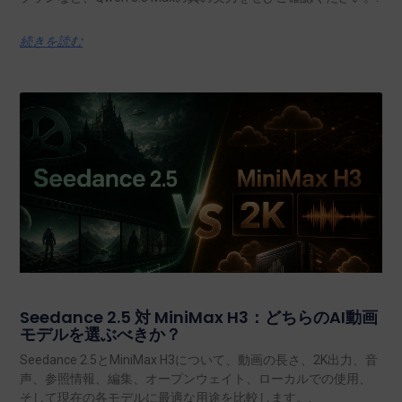
続きを読む
Seedance 2.5 対 MiniMax H3：どちらのAI動画
モデルを選ぶべきか？
Seedance 2.5とMiniMax H3について、動画の長さ、2K出力、音
声、参照情報、編集、オープンウェイト、ローカルでの使用、
そして現在の各モデルに最適な用途を比較します。.