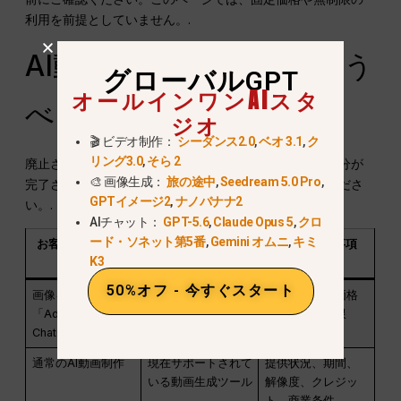
利用を前提としていません。.
AI動画の代わりに何を使う
グローバルGPT
オールインワンAIスタ
べきか？
ジオ
🎬 ビデオ制作：
シーダンス2.0
,
ベオ 3.1
,
ク
リング3.0
,
そら 2
廃止されたサブスクリプション特典の名称ではなく、自分が
🎨 画像生成：
旅の途中
,
Seedream 5.0 Pro
,
完了させる必要がある仕事の内容に基づいて選択してくださ
GPTイメージ2
,
ナノバナナ2
い。.
AIチャット：
GPT-5.6
,
Claude Opus 5
,
クロ
ード・ソネット第5番
,
Gemini オムニ
,
キミ
お客様の主なニー
実用的な選択
確認すべき事項
K3
ズ
50%オフ - 今すぐスタート
画像を時折交えた
ChatGPT Plus
現在の地域別価格
「Advanced
および利用制限
ChatGPT」の作業
通常のAI動画制作
現在サポートされて
提供状況、期間、
いる動画生成ツール
解像度、クレジッ
ト、商業条件