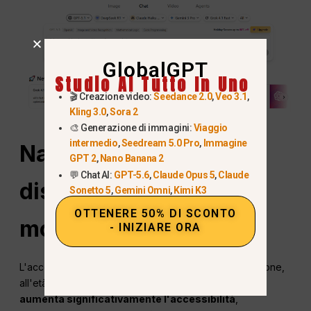
GlobalGPT
Studio AI Tutto In Uno
🎬 Creazione video:
Seedance 2.0
,
Veo 3.1
,
Kling 3.0
,
Sora 2
🎨 Generazione di immagini:
Viaggio
intermedio
,
Seedream 5.0 Pro
,
Immagine
Nano Banana Pro è
GPT 2
,
Nano Banana 2
💬 Chat AI:
GPT-5.6
,
Claude Opus 5
,
Claude
disponibile in tutto il
Sonetto 5
,
Gemini Omni
,
Kimi K3
OTTENERE 50% DI SCONTO
mondo?
- INIZIARE ORA
L'accesso ufficiale a Gemini è limitato in base alla regione,
all'età e al metodo di pagamento. Ma
GlobalGPT
aumenta significativamente l'accessibilità
,