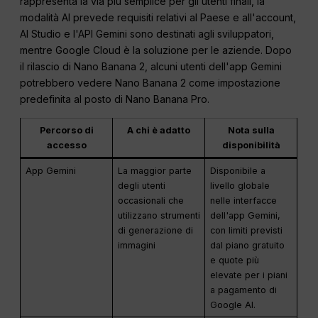
rappresenta la via più semplice per gli utenti finali, la
modalità AI prevede requisiti relativi al Paese e all'account,
AI Studio e l'API Gemini sono destinati agli sviluppatori,
mentre Google Cloud è la soluzione per le aziende. Dopo
il rilascio di Nano Banana 2, alcuni utenti dell'app Gemini
potrebbero vedere Nano Banana 2 come impostazione
predefinita al posto di Nano Banana Pro.
Percorso di
A chi è adatto
Nota sulla
accesso
disponibilità
App Gemini
La maggior parte
Disponibile a
degli utenti
livello globale
occasionali che
nelle interfacce
utilizzano strumenti
dell'app Gemini,
di generazione di
con limiti previsti
immagini
dal piano gratuito
e quote più
elevate per i piani
a pagamento di
Google AI.