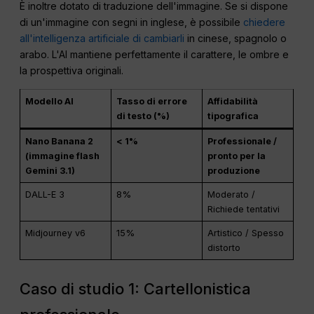
È inoltre dotato di traduzione dell'immagine. Se si dispone
di un'immagine con segni in inglese, è possibile
chiedere
all'intelligenza artificiale di cambiarli
in cinese, spagnolo o
arabo. L'AI mantiene perfettamente il carattere, le ombre e
la prospettiva originali.
Modello AI
Tasso di errore
Affidabilità
di testo (%)
tipografica
Nano Banana 2
< 1%
Professionale /
(immagine flash
pronto per la
Gemini 3.1)
produzione
DALL-E 3
8%
Moderato /
Richiede tentativi
Midjourney v6
15%
Artistico / Spesso
distorto
Caso di studio 1: Cartellonistica