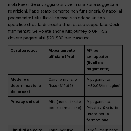
molti Paesi. Se si viaggia o si vive in una zona soggetta a
restrizioni, l'app semplicemente non funzionerà. Ostacoli al
pagamento: I siti ufficiali spesso richiedono un tipo
specifico di carta di credito di un paese supportato. Costi
frammentati: Se volete anche Midjourney o GPT-5.2,
dovete pagare altri $20-$30 per ciascuno.
Caratteristica
Abbonamento
API per
ufficiale (Pro)
sviluppatori
(livello a
pagamento)
Modello di
Canone mensile
A pagamento
determinazione
fisso ($19,99)
(~$0,03/immagine)
dei prezzi
Privacy dei dati
Alto (non utilizzato
A pagamento:
per la formazione)
Privato /
Gratuito:
usato per la
formazione
Limiti di velocità
Tappi per uso
RPM/TPM in base