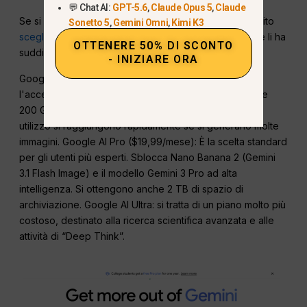
💬 Chat AI:
GPT-5.6
,
Claude Opus 5
,
Claude
Se si utilizza l'App Gemini o Google Workspace, di solito
Sonetto 5
,
Gemini Omni
,
Kimi K3
scegliere un piano mensile
. A partire dal 2026, Google li ha
OTTENERE 50% DI SCONTO
suddivisi in tre livelli:
- INIZIARE ORA
Google AI Plus ($7,99/mese): È il piano di base. Offre
l'accesso di base a Nano Banana e Veo 3 Fast. Include
200 GB di spazio di archiviazione cloud, ma i limiti di
utilizzo si raggiungono rapidamente se si generano molte
immagini. Google AI Pro ($19,99/mese): È la scelta standard
per gli utenti più esperti. Sblocca Nano Banana 2 (Gemini
3.1 Flash Image) e il modello Gemini 3 Pro ad alta
intelligenza. Si ottengono anche 2 TB di spazio di
archiviazione. Google AI Ultra: si tratta di un piano molto più
costoso, destinato alla ricerca scientifica avanzata e alle
attività di “Deep Think”.