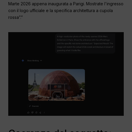
Marte 2026 appena inaugurata a Parigi. Mostrate l'ingresso
con il logo ufficiale e la specifica architettura a cupola
rossa”.”