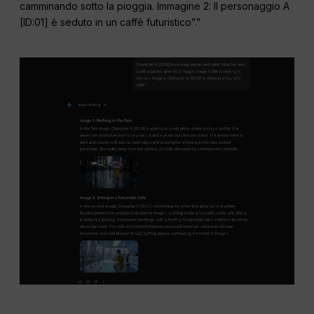
camminando sotto la pioggia. Immagine 2: Il personaggio A
[ID:01] è seduto in un caffè futuristico”.”