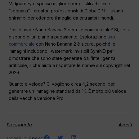
Midjourney è spesso migliore per gli stili artistici e
“sognanti”. I creatori professionisti di GlobalGPT li usano
entrambi per ottenere il meglio da entrambi i mondi.
Posso usare Nano Banana 2 per uso commerciale? Sì, se si
dispone di un piano a pagamento. Esplorazione
uso
commerciale
con Nano Banana 2 è sicuro, poiché le
immagini includono i watermark invisibili SynthID per
dimostrare che sono state generate dall'intelligenza
artificiale, il che aiuta a rispettare le norme sul copyright nel
2026.
Quanto è veloce? Ci vogliono circa 4,2 secondi per
generare un'immagine standard da 1K. È molto più veloce
della vecchia versione Pro.
Precedente
Avanti
Condividi il post: