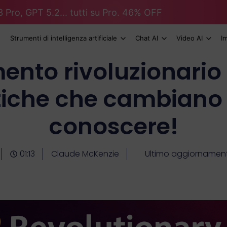
 Pro, GPT 5.2... tutti su Pro. 46% OFF
Strumenti di intelligenza artificiale
Chat AI
Video AI
I
nto rivoluzionario d
tiche che cambiano 
conoscere!
01:13
Claude McKenzie
Ultimo aggiornament