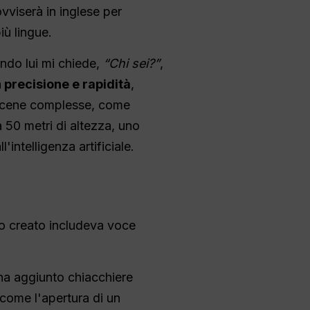
ovviserà in inglese per
iù lingue.
ando lui mi chiede,
“Chi sei?”
,
 precisione e rapidità
,
 scene complesse, come
a 50 metri di altezza, uno
intelligenza artificiale.
ho creato includeva voce
 ha aggiunto chiacchiere
 come l'apertura di un