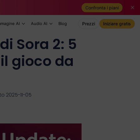
Confronta i piani
mmagine AI
Audio AI
Blog
Prezzi
Iniziare gratis
i Sora 2: 5
il gioco da
o 2025-11-05