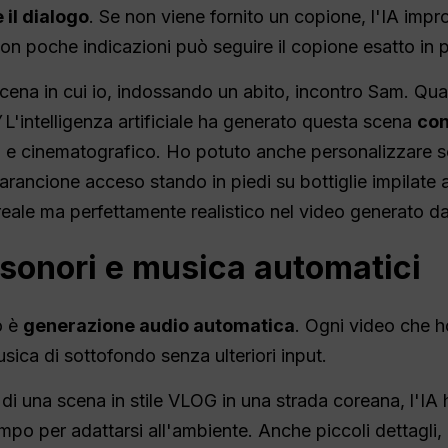
 il dialogo
. Se non viene fornito un copione, l'IA impr
n poche indicazioni può seguire il copione esatto in p
scena in cui io, indossando un abito, incontro Sam. Qu
L'intelligenza artificiale ha generato questa scena
con
o e cinematografico. Ho potuto anche personalizzare
 arancione acceso stando in piedi su bottiglie impilate 
reale ma perfettamente realistico nel video generato dall'
i sonori e musica automatici
o è
generazione audio automatica
. Ogni video che 
usica di sottofondo senza ulteriori input.
di una scena in stile VLOG in una strada coreana, l'IA
empo per adattarsi all'ambiente. Anche piccoli dettagli,