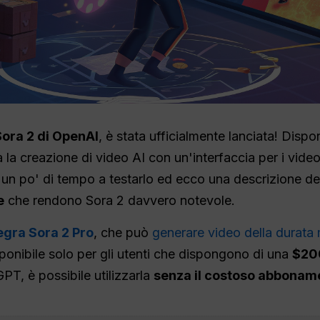
Sora 2 di OpenAI
, è stata ufficialmente lanciata! Dispo
 la creazione di video AI con un'interfaccia per i video 
un po' di tempo a testarlo ed ecco una descrizione det
e
che rendono Sora 2 davvero notevole.
egra Sora 2 Pro
, che può
generare video della durata
onibile solo per gli utenti che dispongono di una
$20
PT, è possibile utilizzarla
senza il costoso abbonam