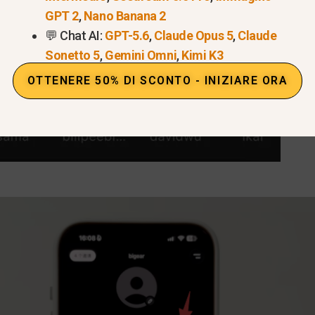
GPT 2
,
Nano Banana 2
💬 Chat AI:
GPT-5.6
,
Claude Opus 5
,
Claude
Sonetto 5
,
Gemini Omni
,
Kimi K3
OTTENERE 50% DI SCONTO - INIZIARE ORA