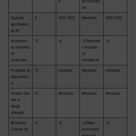
o
$2000/an
no
Quesiti
5
300-500
Illimitato
300-500
giornalieri
di AI
Accesso
(include
al modello
i modelli
AI
di
avanzato
frontiera)
Progetti di
Limitato
Illimitato
Limitato
laboratori
o
Analisi dei
Illimitato
Illimitato
Illimitato
file e
degli
allegati
Browser
(Max
Comet AI
Assistant
incluso)