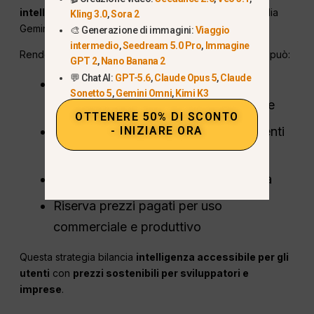
intelligence di frontiera più accessibile
nella famiglia
Kling 3.0
,
Sora 2
Gemini 3.
🎨 Generazione di immagini:
Viaggio
intermedio
,
Seedream 5.0 Pro
,
Immagine
Rendendolo gratuito nei prodotti di consumo, Google può:
GPT 2
,
Nano Banana 2
💬 Chat AI:
GPT-5.6
,
Claude Opus 5
,
Claude
Migliora le esperienze quotidiane con
Sonetto 5
,
Gemini Omni
,
Kimi K3
l'intelligenza artificiale a livello globale
OTTENERE 50% DI SCONTO
- INIZIARE ORA
Sostituisci i modelli più vecchi e più lenti
per impostazione predefinita
Raccogli feedback reali su larga scala
Riserva prezzi pagati per uso
commerciale e produttivo
Questa strategia bilancia
intelligenza accessibile per gli
utenti
con
prezzi sostenibili per sviluppatori e
imprese
.