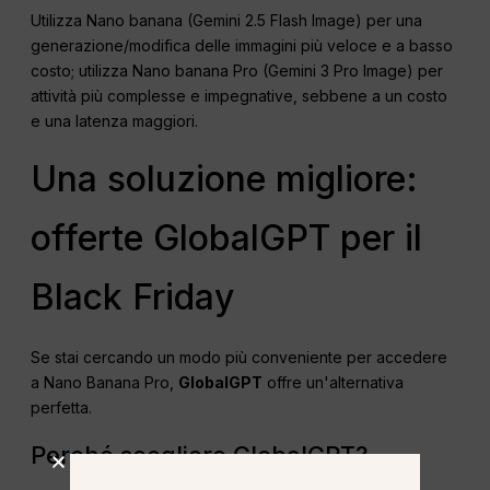
Utilizza Nano banana (Gemini 2.5 Flash Image) per una
generazione/modifica delle immagini più veloce e a basso
costo; utilizza Nano banana Pro (Gemini 3 Pro Image) per
attività più complesse e impegnative, sebbene a un costo
e una latenza maggiori.
Una soluzione migliore:
offerte GlobalGPT per il
Black Friday
Se stai cercando un modo più conveniente per accedere
a Nano Banana Pro,
GlobalGPT
offre un'alternativa
perfetta.
Perché scegliere GlobalGPT?