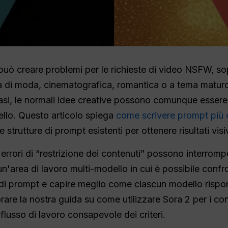
può creare problemi per le richieste di video NSFW, so
va di moda, cinematografica, romantica o a tema matur
casi, le normali idee creative possono comunque essere 
ello. Questo articolo spiega
come scrivere prompt più c
strutture di prompt esistenti per ottenere risultati visiv
ti errori di “restrizione dei contenuti” possono interromp
e un'area di lavoro multi-modello in cui è possibile confr
 di prompt e capire meglio come ciascun modello rispond
rare la nostra guida su come utilizzare Sora 2 per i c
 flusso di lavoro consapevole dei criteri.