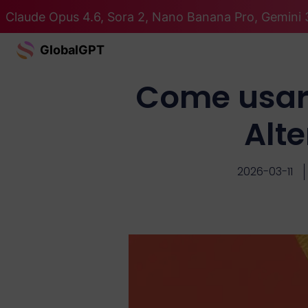
Claude Opus 4.6, Sora 2, Nano Banana Pro, Gemini 3
GlobalGPT
Come usare
Alt
2026-03-11