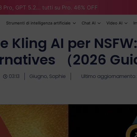
 Pro, GPT 5.2... tutti su Pro. 46% OFF
Strumenti di intelligenza artificiale
Chat AI
Video AI
I
 Kling AI per NSFW
ernatives （2026 Gu
03:13
Giugno, Sophie
Ultimo aggiornamento: 