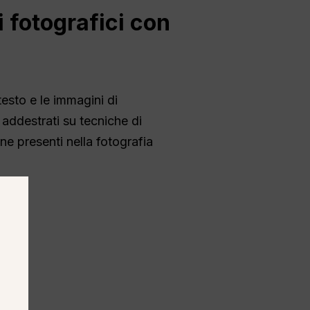
 fotografici con
esto e le immagini di
g addestrati su tecniche di
one presenti nella fotografia