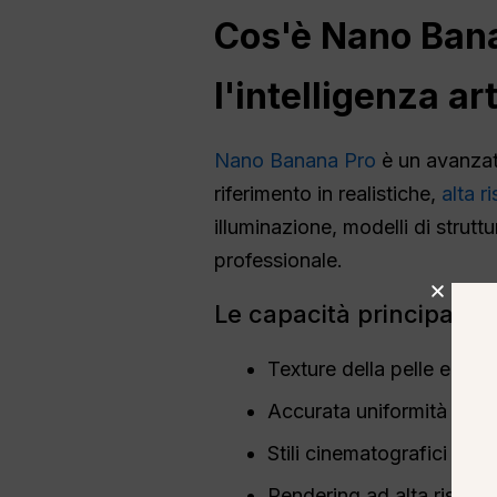
Cos'è Nano Banan
l'intelligenza art
Nano Banana Pro
è un avanza
riferimento in realistiche,
alta r
illuminazione, modelli di strutt
professionale.
Le capacità principali i
Texture della pelle e illu
Accurata uniformità del vo
Stili cinematografici e ritr
Rendering ad alta risolu