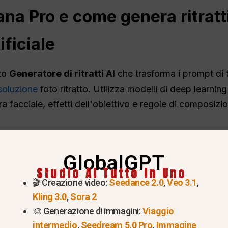
a Pro e come genera ritratti
ificiale
to
Generatore di ritratti AI
che trasforma i prompt di t
isoluzione
foto ritratto. Utilizza modelli di deep learnin
ura facciale, effetti dell'obiettivo e regole di composizi
ncludono:
GlobalGPT
minazione fotorealistiche
Studio AI Tutto In Uno
🎬 Creazione video:
Seedance 2.0
,
Veo 3.1
,
lto rispetto alle immagini di riferimento
Kling 3.0
,
Sora 2
atti in studio
🎨 Generazione di immagini:
Viaggio
intermedio
,
Seedream 5.0 Pro
,
Immagine
zione per uso commerciale