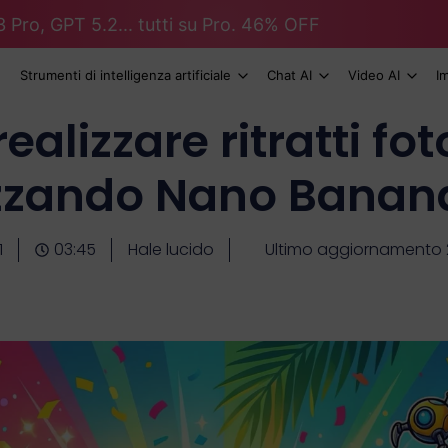
 Pro, GPT 5.2... tutti su Pro. 46% OFF
Strumenti di intelligenza artificiale
Chat AI
Video AI
I
alizzare ritratti fot
izzando Nano Banan
1
03:45
Hale lucido
Ultimo aggiornamento 