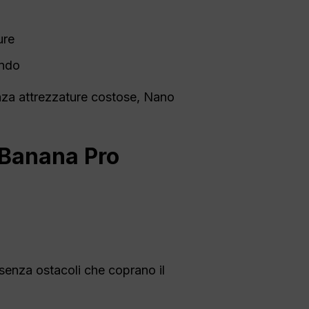
ure
ondo
senza attrezzature costose, Nano
o Banana Pro
 senza ostacoli che coprano il