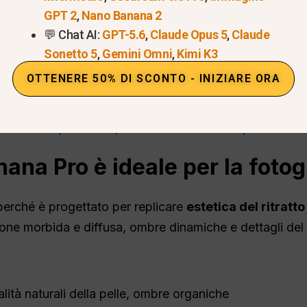
GPT 2
,
Nano Banana 2
zati per eliminare gli errori
💬 Chat AI:
GPT-5.6
,
Claude Opus 5
,
Claude
Sonetto 5
,
Gemini Omni
,
Kimi K3
otente per creativi, fotografi, influencer, designer e
essionale.
OTTENERE 50% DI SCONTO - INIZIARE ORA
o, Nano Banana Pro può anche
creare fumetti professional
omozionali per eventi
, e
creare foto tessera professiona
na Pro è ideale per la fotogra
erché è progettato per replicare
estetica del ritratt
one morbida e diffusa, ombre dinamiche e dettagli del v
ità naturali della pelle, ombre organiche