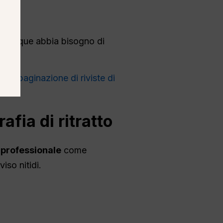
 chiunque abbia bisogno di
i
,
impaginazione di riviste di
li
.
fia di ritratto
o professionale
come
iso nitidi.