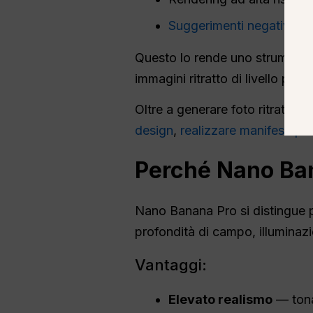
Suggerimenti negativi avan
Questo lo rende uno strumento p
immagini ritratto di livello prof
Oltre a generare foto ritratt
design
,
realizzare manifesti pr
Perché Nano Bana
Nano Banana Pro si distingue p
profondità di campo, illuminazi
Vantaggi:
Elevato realismo
— tonal