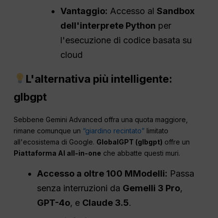
Vantaggio:
Accesso al
Sandbox
dell'interprete Python
per
l'esecuzione di codice basata su
cloud
L'alternativa più intelligente:
glbgpt
Sebbene Gemini Advanced offra una quota maggiore,
rimane comunque un
“giardino recintato”
limitato
all'ecosistema di Google.
GlobalGPT (glbgpt)
offre un
Piattaforma AI all-in-one
che abbatte questi muri.
Accesso a oltre 100 M
Modelli:
Passa
senza interruzioni da
Gemelli 3
Pro
,
GPT-4o
, e
Claude 3.5
.