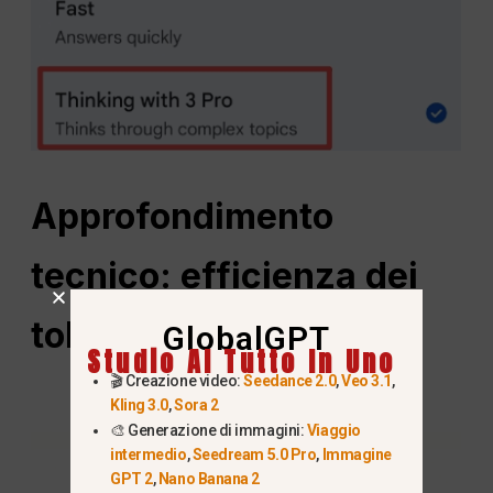
Approfondimento
tecnico: efficienza dei
token e linguaggi
GlobalGPT
Studio AI Tutto In Uno
🎬 Creazione video:
Seedance 2.0
,
Veo 3.1
,
Kling 3.0
,
Sora 2
🎨 Generazione di immagini:
Viaggio
intermedio
,
Seedream 5.0 Pro
,
Immagine
GPT 2
,
Nano Banana 2