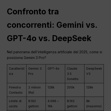
Confronto tra
concorrenti: Gemini vs.
GPT-4o vs. DeepSeek
Nel panorama dell'intelligenza artificiale del 2025, come si
posiziona Gemini 3 Pro?
Caratterist
Gemini 3
GPT-4o
Claude
DeepSeek
ica
Pro
3.5
V3
Sonetto
Finestra
2 milioni
128k
200k
128k
Contesto
(Re)
Limite di
8.192
4.096 –
8.192
8k
uscita
gettoni
16k
gettoni
(massimo)