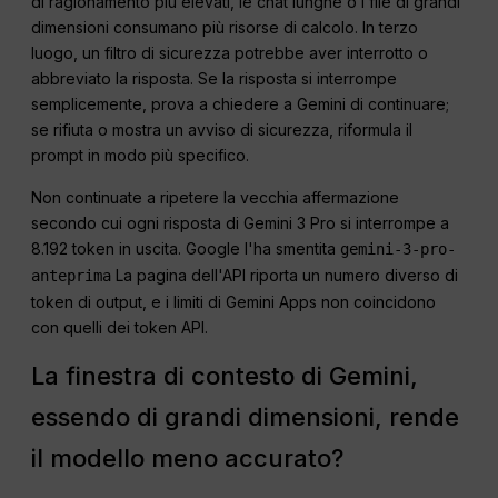
di ragionamento più elevati, le chat lunghe o i file di grandi
dimensioni consumano più risorse di calcolo. In terzo
luogo, un filtro di sicurezza potrebbe aver interrotto o
abbreviato la risposta. Se la risposta si interrompe
semplicemente, prova a chiedere a Gemini di continuare;
se rifiuta o mostra un avviso di sicurezza, riformula il
prompt in modo più specifico.
Non continuate a ripetere la vecchia affermazione
secondo cui ogni risposta di Gemini 3 Pro si interrompe a
8.192 token in uscita. Google l'ha smentita
gemini-3-pro-
La pagina dell'API riporta un numero diverso di
anteprima
token di output, e i limiti di Gemini Apps non coincidono
con quelli dei token API.
La finestra di contesto di Gemini,
essendo di grandi dimensioni, rende
il modello meno accurato?