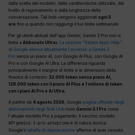
dalla scelta del modello, dalle caratteristiche utilizzate, dal
livello di ragionamento e dalla lunghezza della
conversazione. Tali limiti vengono aggiornati
ogni 5
ore
fino a quando non raggiungi il tuo limite settimanale.
Per gli utenti abituali dell'app Gemini, Gemini 3 Pro non si
limita a
Abbonato Ultra
s.
La sezione "Gemini Apps Help"
di Google elenca attualmente l'accesso a Gemini 3
Pro
senza un piano AI, con Google AI Plus, con Google AI
Pro e con Google AI Ultra. La differenza riguarda
principalmente il margine di limite e le dimensioni della
finestra di contesto:
32.000 token senza piano AI,
128.000 token con il piano AI Plus e 1 milione di token
con i piani AI Pro o AI Ultra.
A partire da
4 agosto 2026
, Google
pagina ufficiale degli
abbonamenti negli Stati Uniti
nomi
Gemini 3.1 Pro
come
l'attuale modello Pro a pagamento. Il vecchio modello
API
è di natura storica:
gemini-3-pro-anteprima
Google’s
tabella di deprecazione
afferma di aver cessato