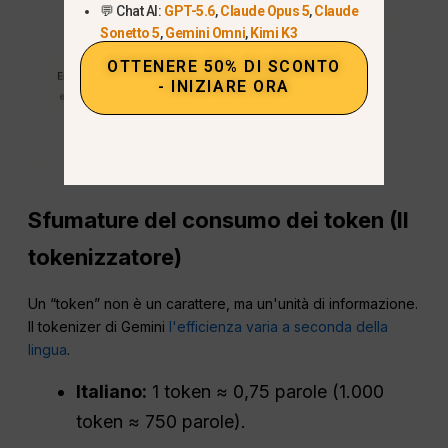
💬 Chat AI:
GPT-5.6
,
Claude Opus 5
,
Claude
Sonetto 5
,
Gemini Omni
,
Kimi K3
OTTENERE 50% DI SCONTO
- INIZIARE ORA
Sfumature del consumo dei token (Il
tokenizzatore)
Un “token” non è un carattere, ma un'unità di informazione.
Il tokenizer di Gemini
l'efficienza varia a seconda della
lingua
.
Italiano:
1 token ≈ 0,75 parole (1.000
token ≈ 750 parole).