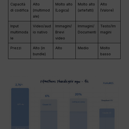
Capacità
Alto
Molto alto
Molto alto
Alto
di codifica
(multimod
(Logica)
(artefatti)
(Valore)
ale)
Input
Video/aud
Immagini/
Immagini/
Testo/Im
multimoda
io nativo
Brevi
Documenti
magini
le
video
Prezzi
Alto (in
Alto
Medio
Molto
bundle)
basso