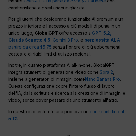
mentre
ChatGPT Plus parte da circa $20 al mese
con
caratteristiche e prestazioni migliorate.
Per gli utenti che desiderano funzionalità AI premium a un
prezzo inferiore e l'accesso a più modelli di punta in un
unico luogo,
GlobalGPT
offre accesso a
GPT-5.2,
Claude Sonetto 4.5
,
Gemini 3 Pro
, e
perplessità AI
.
A
partire da circa $5,75
senza l'onere di più abbonamenti
costosi o di rigidi limiti di utilizzo regionali.
Inoltre, in quanto piattaforma AI all-in-one, GlobalGPT
integra strumenti di generazione video come
Sora 2
,
insieme a generatori di immagini come
Nano Banana Pro
.
Questa configurazione copre l'intero flusso di lavoro
dell'IA, dalla scrittura e ricerca alla creazione di immagini e
video, senza dover passare da uno strumento all'altro.
In questo momento c'è una promozione
con sconti fino al
50%
.