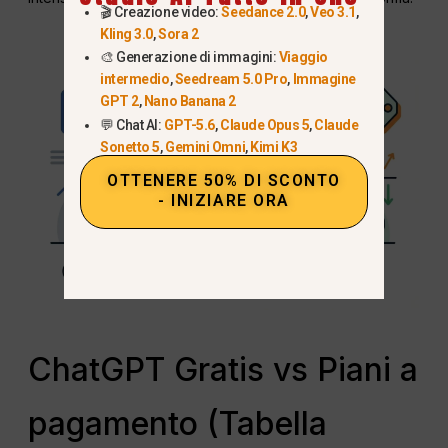
🎬 Creazione video:
Seedance 2.0
,
Veo 3.1
,
Kling 3.0
,
Sora 2
🎨 Generazione di immagini:
Viaggio
intermedio
,
Seedream 5.0 Pro
,
Immagine
GPT 2
,
Nano Banana 2
💬 Chat AI:
GPT-5.6
,
Claude Opus 5
,
Claude
Sonetto 5
,
Gemini Omni
,
Kimi K3
OTTENERE 50% DI SCONTO
- INIZIARE ORA
ChatGPT Gratis vs Piani a
pagamento (Tabella