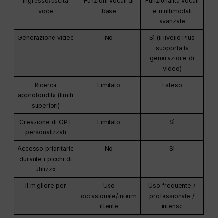
Ingresso/uscita
Funzioni vocali di
Funzionalità vocali
voce
base
e multimodali
avanzate
Generazione video
No
Sì (il livello Plus
supporta la
generazione di
video)
Ricerca
Limitato
Esteso
approfondita (limiti
superiori)
Creazione di GPT
Limitato
Sì
personalizzati
Accesso prioritario
No
Sì
durante i picchi di
utilizzo
Il migliore per
Uso
Uso frequente /
occasionale/interm
professionale /
ittente
intenso