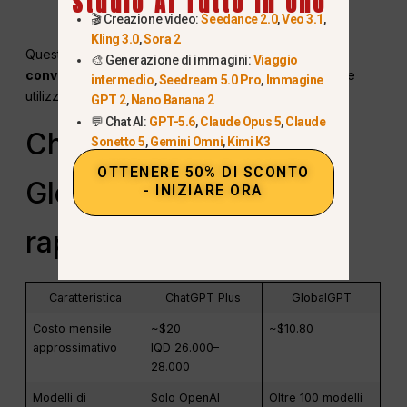
Studio AI Tutto In Uno
IA
🎬 Creazione video:
Seedance 2.0
,
Veo 3.1
,
Kling 3.0
,
Sora 2
Questo rende GlobalGPT un prodotto più
scelta
🎨 Generazione di immagini:
Viaggio
conveniente
per creativi, professionisti e studenti che
intermedio
,
Seedream 5.0 Pro
,
Immagine
utilizzano quotidianamente l'intelligenza artificiale.
GPT 2
,
Nano Banana 2
💬 Chat AI:
GPT-5.6
,
Claude Opus 5
,
Claude
ChatGPT Plus vs
Sonetto 5
,
Gemini Omni
,
Kimi K3
OTTENERE 50% DI SCONTO
GlobalGPT (confronto
- INIZIARE ORA
rapido)
Caratteristica
ChatGPT Plus
GlobalGPT
Costo mensile
~$20
~$10.80
approssimativo
IQD 26.000–
28.000
Modelli di
Solo OpenAI
Oltre 100 modelli