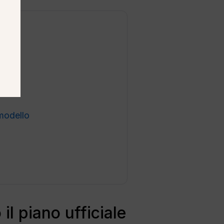
imodello
l piano ufficiale