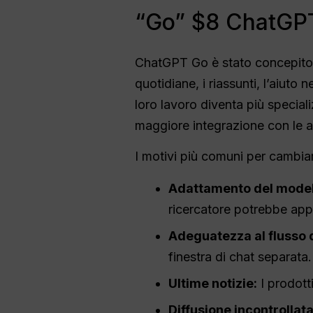
“Go” $8 ChatGP
ChatGPT Go è stato concepito c
quotidiane, i riassunti, l’aiuto n
loro lavoro diventa più speciali
maggiore integrazione con le ap
I motivi più comuni per cambiar
Adattamento del model
ricercatore potrebbe appr
Adeguatezza al flusso d
finestra di chat separata.
Ultime notizie:
I prodotti
Diffusione incontrollata