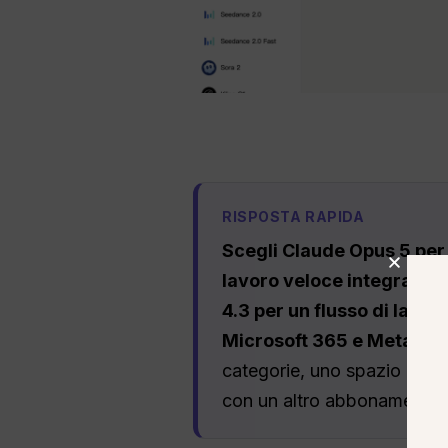
RISPOSTA RAPIDA
Scegli Claude Opus 5 per a
lavoro veloce integrato 
4.3 per un flusso di lavoro
Microsoft 365 e Meta AI p
categorie, uno spazio di la
con un altro abbonamento 