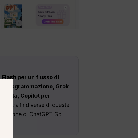
 Flash per un flusso di
e la programmazione, Grok
 citata, Copilot per
 rientra in diverse di queste
ostituzione di ChatGPT Go