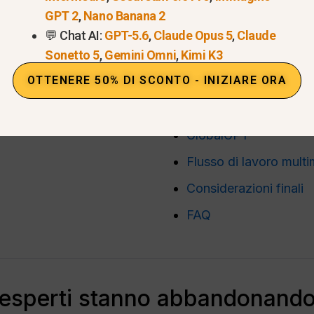
GPT 2
,
Nano Banana 2
💬 Chat AI:
GPT-5.6
,
Claude Opus 5
,
Claude
Sonetto 5
,
Gemini Omni
,
Kimi K3
OTTENERE 50% DI SCONTO - INIZIARE ORA
bbandonano ChatGPT Go
Microsoft Copilot
Meta AI
GlobalGPT
Flusso di lavoro mult
Considerazioni finali
FAQ
 esperti stanno abbandonando i