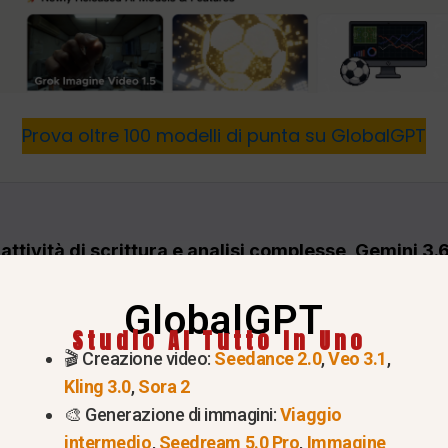
Prova oltre 100 modelli di punta su GlobalGPT
ttività di scrittura e analisi complesse, Gemini 3.6
con Google, DeepSeek V4 Pro per il ragionamento 
GlobalGPT
 in tempo reale in stile xAI, Perplexity per la ricerca
Studio AI Tutto In Uno
er la creazione incentrata sui social.
Se il tuo lavoro
🎬 Creazione video:
Seedance 2.0
,
Veo 3.1
,
voro multimodello è spesso più pratico rispetto alla s
Kling 3.0
,
Sora 2
singolo.
🎨 Generazione di immagini:
Viaggio
intermedio
,
Seedream 5.0 Pro
,
Immagine