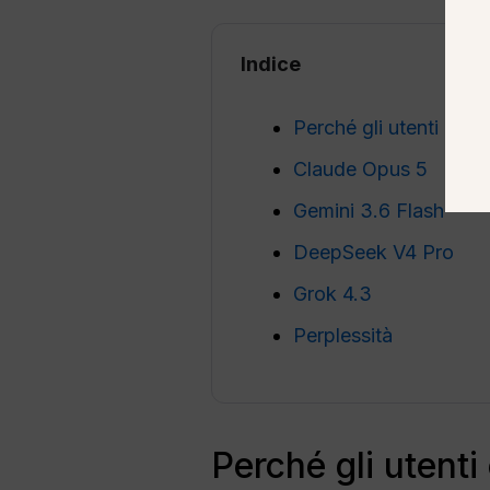
Indice
Perché gli utenti a
Claude Opus 5
Gemini 3.6 Flash
DeepSeek V4 Pro
Grok 4.3
Perplessità
Perché gli utenti