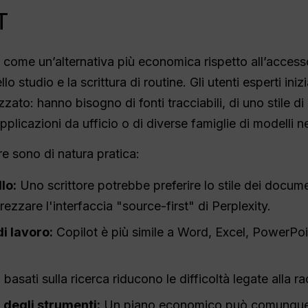
T
ome un’alternativa più economica rispetto all’accesso g
ello studio e la scrittura di routine. Gli utenti esperti in
zzato: hanno bisogno di fonti tracciabili, di uno stile 
plicazioni da ufficio o di diverse famiglie di modelli n
e sono di natura pratica:
lo:
Uno scrittore potrebbe preferire lo stile dei docum
ezzare l'interfaccia "source-first" di Perplexity.
i lavoro:
Copilot è più simile a Word, Excel, PowerPo
 basati sulla ricerca riducono le difficoltà legate alla ra
 degli strumenti:
Un piano economico può comunque ri