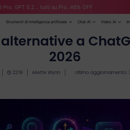
 Pro, GPT 5.2... tutti su Pro. 46% OFF
Strumenti di intelligenza artificiale
Chat AI
Video AI
I
i alternative a Chat
2026
22:19
Ariette Wynn
Ultimo aggiornamento: 3