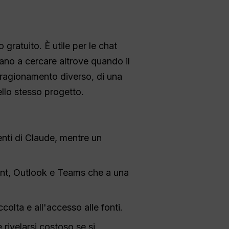
ratuito. È utile per le chat
iziano a cercare altrove quando il
di ragionamento diverso, di una
ello stesso progetto.
enti di Claude, mentre un
int, Outlook e Teams che a una
ccolta e all'accesso alle fonti.
velarsi costoso se si