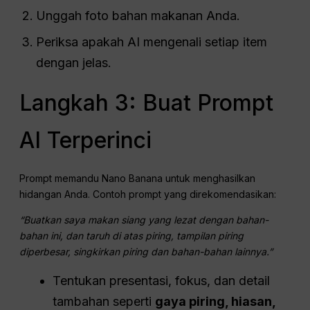
Unggah foto bahan makanan Anda.
Periksa apakah AI mengenali setiap item
dengan jelas.
Langkah 3: Buat Prompt
AI Terperinci
Prompt memandu Nano Banana untuk menghasilkan
hidangan Anda. Contoh prompt yang direkomendasikan:
“Buatkan saya makan siang yang lezat dengan bahan-
bahan ini, dan taruh di atas piring, tampilan piring
diperbesar, singkirkan piring dan bahan-bahan lainnya.”
Tentukan presentasi, fokus, dan detail
tambahan seperti
gaya piring, hiasan,