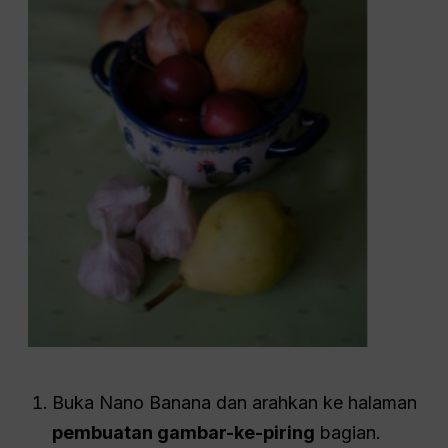
Buka Nano Banana dan arahkan ke halaman
pembuatan gambar-ke-piring
bagian.