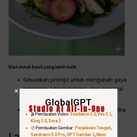
Kiat untuk hasil yang lebih baik:
Sesuaikan prompt untuk mengubah gaya
pelapisan, latar belakang, atau proporsi
bahan.
GlobalGPT
Studio AI All-In-One
Unggah ulang atau pangkas gambar jika
🎬 Pembuatan Video:
Seedance 2.0
,
Veo 3.1
,
AI salah menafsirkan bahan tertentu.
Kling 3.0
,
Sora 2
🎨 Pembuatan Gambar:
Perjalanan Tengah
,
Langkah 5: Simpan dan
Seedream 5.0 Pro
,
GPT Gambar 2
,
Nano