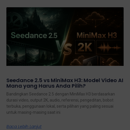
Seedance 2.5 vs MiniMax H3: Model Video AI
Mana yang Harus Anda Pilih?
Bandingkan Seedance 2.5 dengan MiniMax H3 berdasarkan
durasi video, output 2K, audio, referensi, pengeditan, bobot
terbuka, penggunaan lokal, serta pilihan yang paling sesuai
untuk masing-masing saat ini.
Baca Lebih Lanjut