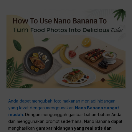
Anda dapat mengubah foto makanan menjadi hidangan
yang lezat dengan menggunakan
Nano Banana sangat
mudah
.
Dengan mengunggah gambar bahan-bahan Anda
dan menggunakan prompt sederhana, Nano Banana dapat
menghasilkan
gambar hidangan yang realistis dan