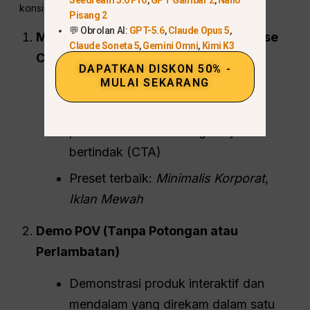
konsisten outperform yang lain pada tahun 2026:
Pisang 2
💬 Obrolan AI:
GPT-5.6
,
Claude Opus 5
,
Masalah → Manfaat (30–60 % Montase
Claude Soneta 5
,
Gemini Omni
,
Kimi K3
Cepat)
DAPATKAN DISKON 50% -
MULAI SEKARANG
Tunjukkan rasa frustrasi →
perkenalkan produk sebagai
pahlawan → akhiri dengan ajakan
bertindak (CTA)
Preset terbaik:
Minimalis Korporat
,
Iklan Mewah
Demo POV (Tanpa Potongan atau
Perlambatan)
Demonstrasi produk interaktif dan
mendalam yang direkam dalam satu