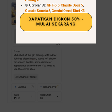
💬 Obrolan AI:
GPT-5.6
,
Claude Opus 5
,
Claude Soneta 5
,
Gemini Omni
,
Kimi K3
DAPATKAN DISKON 50% -
MULAI SEKARANG