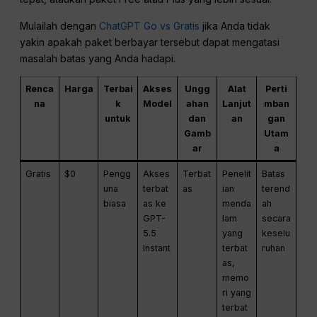
Mulailah dengan
ChatGPT Go vs Gratis
jika Anda tidak
yakin apakah paket berbayar tersebut dapat mengatasi
masalah batas yang Anda hadapi.
Renca
Harga
Terbai
Akses
Ungg
Alat
Perti
na
k
Model
ahan
Lanjut
mban
untuk
dan
an
gan
Gamb
Utam
ar
a
Gratis
$0
Pengg
Akses
Terbat
Penelit
Batas
una
terbat
as
ian
terend
biasa
as ke
menda
ah
GPT-
lam
secara
5.5
yang
keselu
Instant
terbat
ruhan
as,
memo
ri yang
terbat