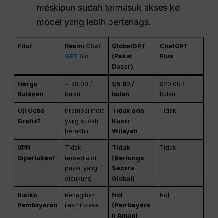
meskipun sudah termasuk akses ke
model yang lebih bertenaga.
Fitur
Resmi
Chat
GlobalGPT
ChatGPT
GPT Go
(Paket
Plus
Dasar)
Harga
~ $8.00 /
$5.80 /
$20.00 /
Bulanan
bulan
bulan
bulan
Uji Coba
Promosi India
Tidak ada
Tidak.
Gratis?
yang sudah
Kunci
berakhir
Wilayah
VPN
Tidak
Tidak
Tidak.
Diperlukan?
tersedia di
(Berfungsi
pasar yang
Secara
didukung
Global)
Risiko
Penagihan
Nol
Nol
Pembayaran
resmi biasa
(Pembayara
n Aman)